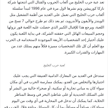
تعد عبة حرب الخليج من ألعاب الحروب والقتال التي انتجتها شركة
نازكا كورييشن وتم نشرها لاول مرة في عام 1996 لتبدأ سلسلة
ألعاب حرب الخليج التي تعمل على العديد من أظمة التشغيل مثل
الويندز والأيفون والأندرويد، ثم بعد ذلك تم طرح حوالي 7 نسخ من
اللعبة، ويرجع هذا للإقبال الكبير الذي حصلت عليه اللعبة فور نزولها
وحجم المبيعات الهائل التي حققته الشركة، في بداية اللعبة يكون
عليك أختيار إحد الشخصيات الأربعة الموجودة لاستخدامه ف الحرب
مع العلم أن كل تلك الشخصيات مميزة فكلاً منهم يمتلك عدد من
المهارات والقدرات الكبيرة.
لعبة حرب الخليج
ستدخل في العديد من المعارك الدامية العنيفة التي يجب عليك
اجتيازها والتخلص من العدو، يمكنك ممارسة الحرب في أي مكان
سواء كان به مباني تجارية أو سكنية، أو صحراء خالية من البشر أو
على السكك الحديدية أو على شاطئ البحر في وسط المناظر
الخلابة، كما يمكنك أن تدخل في المحارية في أي وقت من اليوم
سواء كان صباحاً أو مساءاً، بما أن كل الوسائل متاحة خلال الحرب قم