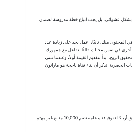
وى بشكل عشوائي، بل يجب اتباع خطة مدروسة لضمان
 المحتوى منك. ثانيًا، اعمل بجد على زيادة عدد
أخرى في نفس مجالك. ثالثًا، تفاعل مع جمهورك.
 الربح. ابدأ بتقديم القيمة أولاً، وعندما تبني
ت الحصرية. تذكر أن بناء قناة ناجحة هو ماراثون
لا يوجد رقم سحري، فالأمر يعتمد على مدى تفاعل جمهورك ومجال قناتك. يمكن لقناة متخصصة تضم 1000 متابع متفاعل أن تحقق أرباحًا تفوق قناة عامة تضم 10,000 متابع غير مهتم.