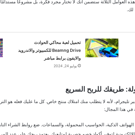
هذه العوامل الثلاثة ستضمن أنك لا تختار مجرد فكرة، بل مشروعًا مستدام
 لك.
تحميل لعبة محاكي الحوادث
Beamng Drive للكمبيوتر والاندرويد
والايفون برابط مباشر
يوليو 24, 2024
ولة: طريقك للربح السريع
 تليجرام، لأنه لا يتطلب منك امتلاك منتج خاص. كل ما عليك فعله هو الت
 في هذا المجال:
لهواتف الذكية، الحواسيب المحمولة، والسماعات. ضع روابط الشراء التابع
الإلكترونية لتوفير أكواد خصم حصرية لمتابعيك. يعتمد ربحك على عدد المر