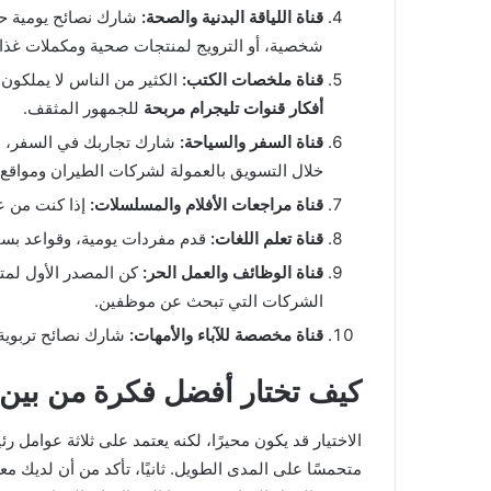
قناة اللياقة البدنية والصحة:
شارك نصائح يومية حو
شخصية، أو الترويج لمنتجات صحية ومكملات غذائ
قناة ملخصات الكتب:
الكثير من الناس لا يملكون
أفكار قنوات تليجرام مربحة
للجمهور المثقف.
قناة السفر والسياحة:
شارك تجاربك في السفر، و
خلال التسويق بالعمولة لشركات الطيران ومواقع 
قناة مراجعات الأفلام والمسلسلات:
إذا كنت من ع
قناة تعلم اللغات:
قدم مفردات يومية، وقواعد بسيط
قناة الوظائف والعمل الحر:
الشركات التي تبحث عن موظفين.
قناة مخصصة للآباء والأمهات:
شارك نصائح تربوية،
كيف تختار أفضل فكرة من بين 
الاختيار قد يكون محيرًا، لكنه يعتمد على ثلاثة عوامل
متحمسًا على المدى الطويل. ثانيًا، تأكد من أن لديك م