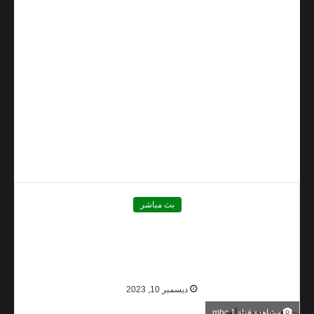
بث مباشر
مشاهدة قناة ام بي سي 1 بث
مباشر MBC 1 HD
ديسمبر 10, 2023
مشاهدة قناة mbc 1