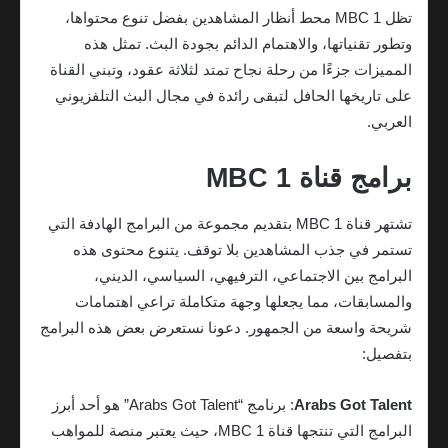
تظل MBC 1 محط أنظار المشاهدين بفضل تنوع محتواها،
وتطور تقنياتها، والاهتمام الدائم بجودة البث. تمثل هذه
المميزات جزءًا من رحلة نجاح تمتد لثلاثة عقود، وتبني القناة
على تاريخها الحافل لتبقى رائدة في مجال البث التلفزيوني
العربي.
برامج قناة MBC 1
تشتهر قناة MBC 1 بتقديم مجموعة من البرامج الهادفة التي
تستمر في جذب المشاهدين بلا توقف. يتنوع محتوى هذه
البرامج بين الاجتماعي، الترفيهي، السياسي، الديني،
والمسابقات، مما يجعلها وجهة متكاملة تراعي اهتمامات
شريحة واسعة من الجمهور. دعونا نستعرض بعض هذه البرامج
بتفصيل:
Arabs Got Talent
: برنامج “Arabs Got Talent” هو أحد أبرز
البرامج التي تنتجها قناة MBC 1، حيث يعتبر منصة للمواهب