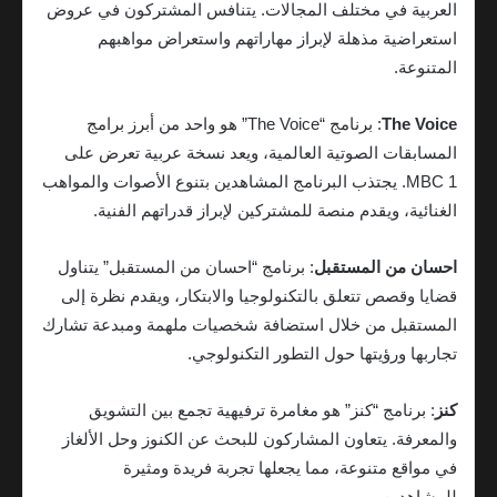
العربية في مختلف المجالات. يتنافس المشتركون في عروض
استعراضية مذهلة لإبراز مهاراتهم واستعراض مواهبهم
المتنوعة.
The Voice
: برنامج “The Voice” هو واحد من أبرز برامج
المسابقات الصوتية العالمية، ويعد نسخة عربية تعرض على
MBC 1. يجتذب البرنامج المشاهدين بتنوع الأصوات والمواهب
الغنائية، ويقدم منصة للمشتركين لإبراز قدراتهم الفنية.
احسان من المستقبل
: برنامج “احسان من المستقبل” يتناول
قضايا وقصص تتعلق بالتكنولوجيا والابتكار، ويقدم نظرة إلى
المستقبل من خلال استضافة شخصيات ملهمة ومبدعة تشارك
تجاربها ورؤيتها حول التطور التكنولوجي.
كنز
: برنامج “كنز” هو مغامرة ترفيهية تجمع بين التشويق
والمعرفة. يتعاون المشاركون للبحث عن الكنوز وحل الألغاز
في مواقع متنوعة، مما يجعلها تجربة فريدة ومثيرة
للمشاهدين.