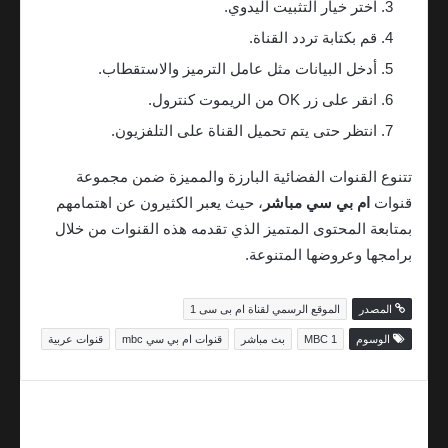
اختر خيار التثبيت اليدوي.
قم بكتابة تردد القناة.
أدخل البيانات مثل عامل الترميز والاستقطاب.
انقر على زر OK من الريموت كنترول.
انتظر حتى يتم تحميل القناة على التلفزيون.
تتنوع القنوات الفضائية البارزة والمميزة ضمن مجموعة
قنوات
ام بي سي مباشر
، حيث يعبر الكثيرون عن اهتمامهم
بمتابعة المحتوى المتميز الذي تقدمه هذه القنوات من خلال
برامجها وعروضها المتنوعة.
المصدر
الموقع الرسمي لقناة ام بى سى 1
الوسوم
MBC 1
بث مباشر
قنوات ام بي سي mbc
قنوات عربية