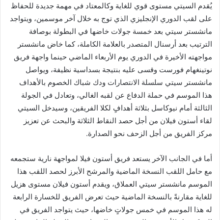
يُقدم السيتي مستوى قوي للغاية وكالمعتاد في مهمة جديدة للحفاظ
على لقب الدوري الإنجليزي الذي توج به خلال آخر موسمين، ويتواجد
مانشستر سيتي بعد خمسة جولات خاضها في البطولة بوصافة
الترتيب بعد أرسنال المتصدر بالعلامة الكاملة، كما خاض مانشستر
مواجهته الأخيرة في الدوري يوم الأربعاء الماضي حينما واجهة فريق
نوتينغهام فورست وقسى عليه بنتيجة بسداسية نظيفة، ويواصل
مانشستر سيتي سلسلة الانتصارات ودك شباك الخصوم بالأهداف
هذا الموسم في حملة الدفاع عن لقبه الغالي، وتعادل في الجولة
الثالثة أمام نيوكاسل بثلاثة أهدافٍ لكلا الفريقين، وسيدخل السيتي
لقاء أستون فيلان من أجل حصد النقاط الثلاثة والبحث عن تعزيز
مركز الفريق من أجل الزحف نحو الصدارة.
أما في الجانب الآخر يستعد فريق أستون فيلا لمواجهة نارية ستجمعه
مع حامل اللقب النسخة الماضية والمرشح الأبرز لحصد اللقب هذا
الموسم مانشستر سيتي العملاق، ويقدم أستون فيلان مستوى هزيل
للغاية مقارنةً بالنسخة الماضية حيث تعرض الفريق للخسارة الرابعة
له هذا الموسم في خمس جولاتٍ خاضها، حيث يتواجد الفريق في