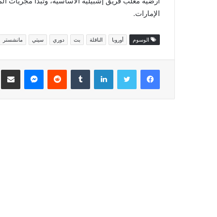
الإمارات.
الوسوم
أوروبا
الناقلة
بث
دوري
سيتي
مانشستر
فيسبوك
تويتر
لينكدإن
ماسنجر
مش