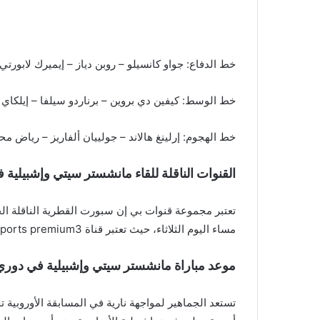
خط الدفاع: جواو كانسيلو – روبن دياز – إيميرك لابورتي 
خط الوسط: كيفين دي بروين – برناردو سيلفا – إيلكاي
خط الهجوم: إرلينغ هالاند – جولييان ألفاريز – رياض مح
القنوات الناقلة للقاء مانشستر سيتي وإشبيلية 
تعتبر مجموعة قنوات بي إن سبورت القطرية الناقلة ال
مساء اليوم الثلاثاء، حيث تعتبر قناة beIN Sports premium3 هي الناقلة للحدث الرياضي الحصري، كما يصحبكم في التعليق على المباراة المعلق الرياضي الجزائري حفيظ دراجي.
موعد مباراة مانشستر سيتي وإشبيلية في دوري 
تستعد الجماهير لمواجهة نارية في المسابقة الأوروبية 