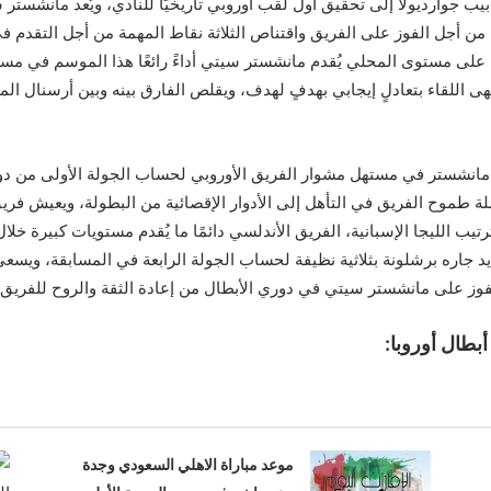
جوارديولا إلى تحقيق أول لقب أوروبي تاريخيًا للنادي، ويُعد مانشستر سي
 من أجل الفوز على الفريق واقتناص الثلاثة نقاط المهمة من أجل التقدم
ما على مستوى المحلي يُقدم مانشستر سيتي أداءً رائعًا هذا الموسم في مساب
ى اللقاء بتعادلٍ إيجابي بهدفٍ لهدف، ويقلص الفارق بينه وبين أرسنال ا
 مانشستر في مستهل مشوار الفريق الأوروبي لحساب الجولة الأولى من د
 طموح الفريق في التأهل إلى الأدوار الإقصائية من البطولة، ويعيش فري
تيب الليجا الإسبانية، الفريق الأندلسي دائمًا ما يُقدم مستويات كبيرة خ
ره برشلونة بثلاثية نظيفة لحساب الجولة الرابعة في المسابقة، ويسعى ا
لفوز على مانشستر سيتي في دوري الأبطال من إعادة الثقة والروح للفريق 
بطال أوروبا:
موعد مباراة الاهلي السعودي وجدة