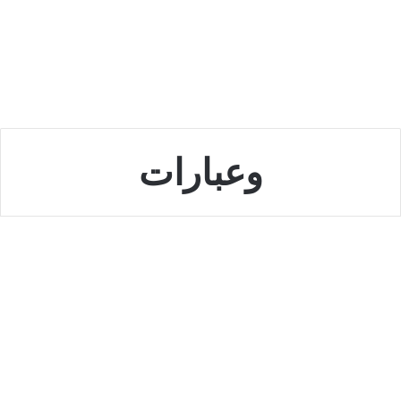
وعبارات
السعودية
موعد وعبارات تهنئة يوم المعلم في
السعودية 1444
سبتمبر 29, 2022
0
3