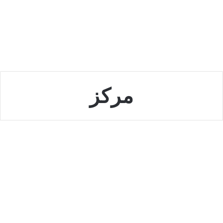
مركز
السعودية
مركز الملك عبدالله للدراسات
والبحوث البترولية كابسارك يعلن
عن فتح باب التدريب لحملة
البكالوريوس