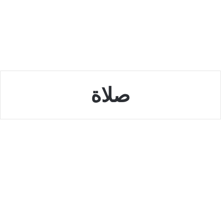
صلاة
السعودية
قارن بين صلاة عيد الفطر وعيد
الأضحى…
أكتوبر 12, 2022
0
1