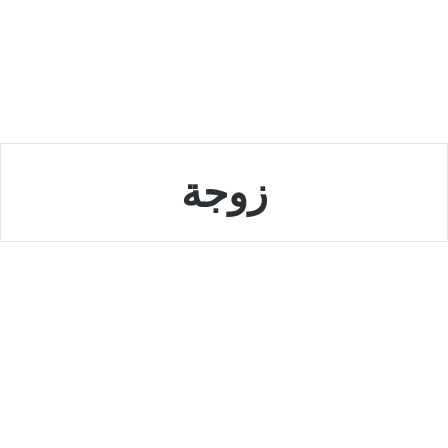
زوجة
الاسرة
من هي زوجة فهد البتيري السيرة
الذاتية
سبتمبر 25, 2022
0
8