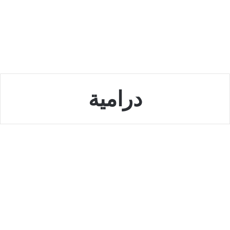
درامية
الاسرة
قصة مسلسل ستيليتو التركي…
وكل ما يتعلق بها من أحداث درامية
سبتمبر 24, 2022
0
5