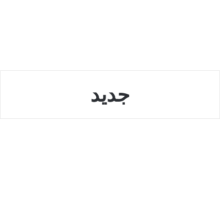
جديد
الامارات
رؤية محمد بن راشد جعلت دبي
مدينة مواكبة وذات شغف بكل ما هو
جديد ومستقبلي
أكتوبر 12, 2022
0
3