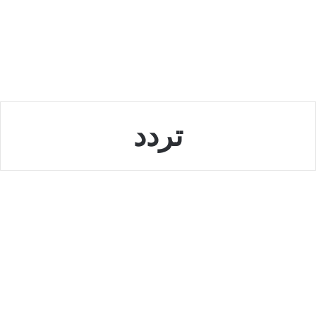
تردد
الاسرة
أضبط الآن.. تردد قناة ناشيونال
جيوغرافيك نايل سات الجديد 2022
على كافة الأقمار
سبتمبر 13, 2022
0
13