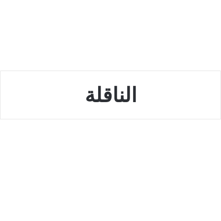
الناقلة
السعودية
تردد القنوات المفتوحة الناقلة
لمباراة ريال مدريد وشاختار اليوم
مجانا نايل سات استرا هوت بيرد
أكتوبر 11, 2022
0
1