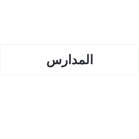
المدارس
الامارات
احذر التعرض للمخالفة خلال القيادة
في منطقة المدارس نتيجة ارتكاب
سلوكيات خاطئة
أكتوبر 12, 2022
0
6