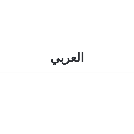
العربي
الخليج
كم مرة فازت البحرين بكأس الخليج
العربي ؟
ديسمبر 29, 2022
0
22