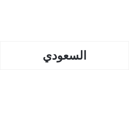
السعودي
اخبار الرياضة
شاهد بث مباشر مباراة الهلال
والشباب اليوم ا لإثنين – الدوري
السعودي الآن بث مباشر HD الهلال
والشباب