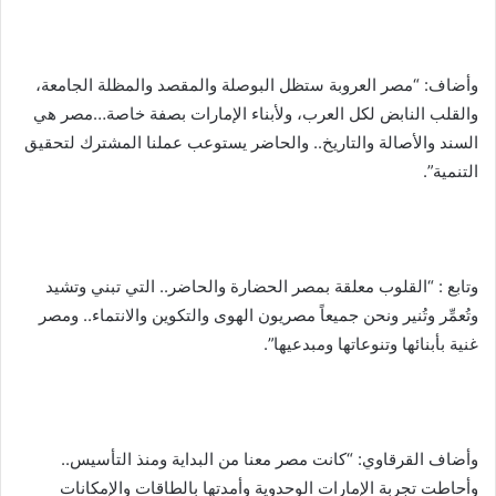
وأضاف: “مصر العروبة ستظل البوصلة والمقصد والمظلة الجامعة،
والقلب النابض لكل العرب، ولأبناء الإمارات بصفة خاصة…مصر هي
السند والأصالة والتاريخ.. والحاضر يستوعب عملنا المشترك لتحقيق
التنمية”.
وتابع : “القلوب معلقة بمصر الحضارة والحاضر.. التي تبني وتشيد
وتُعمِّر وتُنير ونحن جميعاً مصريون الهوى والتكوين والانتماء.. ومصر
غنية بأبنائها وتنوعاتها ومبدعيها”.
وأضاف القرقاوي: “كانت مصر معنا من البداية ومنذ التأسيس..
وأحاطت تجربة الإمارات الوحدوية وأمدتها بالطاقات والإمكانات