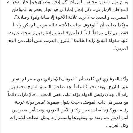
وتابع وزير شؤون مجلس الوزراء: “كل إنجاز مصري هو إنجاز يفخر به
المواطن الإماراتي.. وكل إنجاز إماراتي هو إنجاز يفخر به المواطن
المصري.. والتحديات لا تزيد علاقة الأخوة إلا متانة وقوة وصلابة”،
مؤكداً معاليه أن “الوقوف بجانب الأشقاء المصريين لم يكن واجباً
فقط، بل كان موقفاً ثابتاً نابعاً من قناعة وإرادة وقيم راسخة، عبرت
عنها مقولة الشيخ زايد الخالدة “البترول العربي ليس أغلى من الدم
العربي”.
وأكد القرقاوي في كلمته أن “الموقف الإماراتي من مصر لم يتغير
عبر التاريخ.. وبعد نحو 50 عاماً نجد صاحب السمو الشيخ محمد بن
زايد آل نهيان رئيس الدولة يؤكد على نفس المعنى.. فالإمارات دائماً
مع مصر في ذات الموقف، حيث يقول سموه: “مصر دولة عربية
رئيسة وركيزة أساسية من ركائز الأمن العربي، ونعد أمن مصر من
أمن الإمارات، وتقدمها وتطورها واستقرارها يمثل مصلحة للإمارات
وكل العرب”.