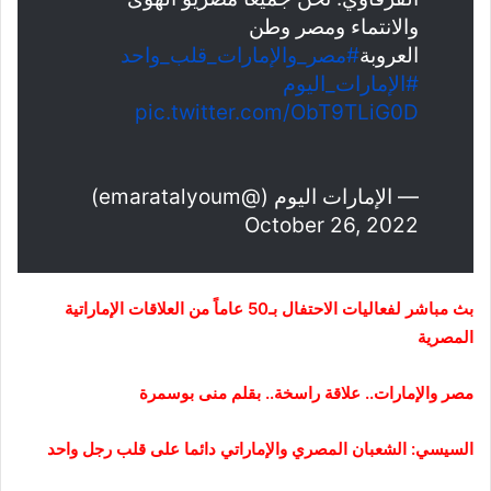
والانتماء ومصر وطن
العروبة
#مصر_والإمارات_قلب_واحد
#الإمارات_اليوم
pic.twitter.com/ObT9TLiG0D
— الإمارات اليوم (@emaratalyoum)
October 26, 2022
بث مباشر لفعاليات الاحتفال بـ50 عاماً من العلاقات الإماراتية
المصرية
مصر والإمارات.. علاقة راسخة
.. بقلم منى بوسمرة
السيسي: الشعبان المصري والإماراتي دائما على قلب رجل واحد