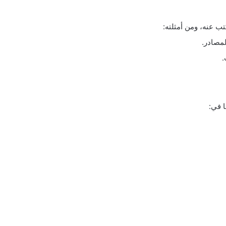
 عنه، ومن أمثلته:
لمصادر.
.
ا في: