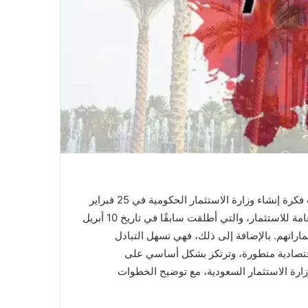
الوظائف الشاغرة لدى وزارة الاستثمار السعودية، من أبرز المواضيع التي تشغل محركات البحث كل عام. من الجدير بالذكر، كانت فكرة إنشاء وزارة الاستثمار الحكومية في 25 فبراير
شباط في عام 2020 ميلادي كجزء أساسي من الخطة الهادفة إلى خلق بيئة اقتصادية ناجحة ومتطورة. كذلك لتحل محل الهيئة العامة للاستثمار، والتي أطلقت سابقًا في تاريخ 10 أبريل
تثماراتهم. بالإضافة إلى ذلك، فهي تسهل التبادل
اقتصادية متطورة، وترتكز بشكل أساسي على
وزارة الاستثمار السعودية، مع توضيح الخطوات