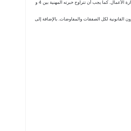
لأصحاب المصلحة الداخليين. بشرط أن يكون المتقدم حاصلًا على درجة البكالوريوس وما يعادلها في الهندسة الصناعية أو إدارة الأعمال. كما يجب أن تتراوح خبرته المهنية بين 4 و
ون القانونية لكل الصفقات والمفاوضات. بالإضافة إلى