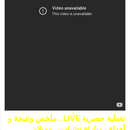
تغطية حصرية LIVE.. ملخص ونتيجة و
أهداف مباراة تشيلسي وميلان