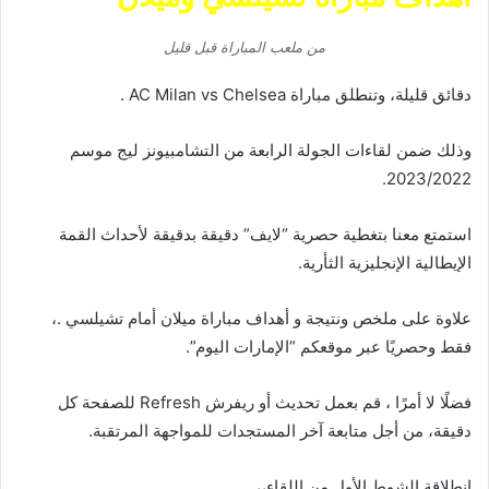
من ملعب المباراة قبل قليل
دقائق قليلة، وتنطلق مباراة AC Milan vs Chelsea .
وذلك ضمن لقاءات الجولة الرابعة من التشامبيونز ليج موسم
2023/2022.
استمتع معنا بتغطية حصرية “لايف” دقيقة بدقيقة لأحداث القمة
الإيطالية الإنجليزية الثأرية.
علاوة على ملخص ونتيجة و أهداف مباراة ميلان أمام تشيلسي .،
فقط وحصريًا عبر موقعكم “الإمارات اليوم”.
فضلًا لا أمرًا ، قم بعمل تحديث أو ريفرش Refresh للصفحة كل
دقيقة، من أجل متابعة آخر المستجدات للمواجهة المرتقبة.
انطلاقة الشوط الأول من اللقاء،،