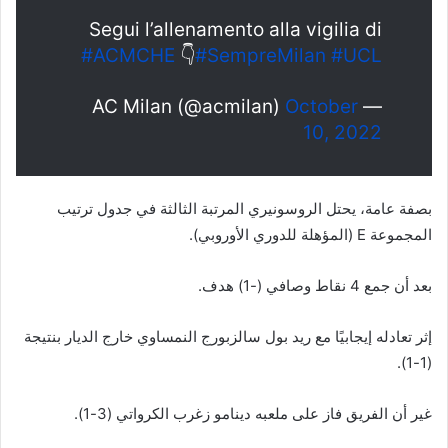
Segui l’allenamento alla vigilia di
#ACMCHE
👇
#SempreMilan
#UCL
October
— AC Milan (@acmilan)
10, 2022
بصفة عامة، يحتل الروسونيري المرتبة الثالثة في جدول ترتيب
المجموعة E (المؤهلة للدوري الأوروبي).
بعد أن جمع 4 نقاط وصافي (-1) هدف.
إثر تعادله إيجابيًا مع ريد بول سالزبورج النمساوي خارج الديار بنتيجة
(1-1).
غير أن الفريق فاز على ملعبه دينامو زغرب الكرواتي (3-1).