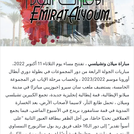
مباراة ميلان وتشيلسي
، تفتتح مساء يوم الثلاثاء 11 أكتوبر 2022،
مباريات الجولة الرابعة من دور المجموعات في بطولة دوري أبطال
أوروبا موسم 2023/2022 ، ولحساب مرحلة الإياب عن المجموعة
الخامسة، يستضيف ملعب سان سيرو (جيوزيبي مياتزا) في مدينة
ميلانو الإيطالية، قمة إيطالية إنجليزية جديدة، تجمع الكبيرين تشيلسي
وميلان ، تحمل طابع الثأر، لاسيما لأصحاب الأرض، بعد الخسارة
المدوية في قمة ستامفورد بريدج في الأسبوع الماضي، فيما يجمع
العملاقين تحديًا خاصًا، من أجل الظفر ببطاقة العبور الثانية “على
أسوأ تقدير” إلى دور الـ16 خلف فريق ريد بول سالزبورج النمساوي
المتصدر، فيما تتبقى حظوظ قوية أيضًا لفريق دينامو زغرب الكرواتي