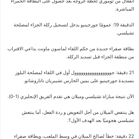
انفعال من توموري لحظة خروجه بعد حصول على البطاقة الحمراء
المباشرة.
الدقيقة 19: عمومًا جورجينيو يدخل لتسجيل ركلة الجزاء لمصلحة
تشيلسي.
بطاقة صفراء جديدة من حكم اللقاء لماسون ماونت بداعي الاقتراب
من منطقة الجزاء قبل تسديد الركلة.
21 دقيقة: جووووووووووووووووول أول في اللقاء لمصلحة البلوز
بتسديدة جورجينيو على يمين الحارس تشيبريان تاتاروشانو.
الآن نتيجة مباراة تشيلسي وميلان هي تقدم الفريق الإنجليزي (1-0).
هل ينتفض الميلان من أجل التعويض و ردة الفعل، أما ينتعش
تشيلسي هجوميًا بعد الهدف الأول؟.
22 دقيقة: خطأ لصالح الميلان في وسط الملعب، وبطاقة صفراء