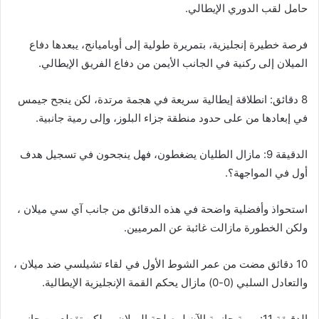
حامل لقب الدوري الإيطالي.
فرصة خطيرة إنجليزية، بتمريرة طولية إلى أوباميانج، يبعدها دفاع
الميلان إلى ركنية في الجانب الأيمن من دفاع الفريق الإيطالي.
8 دقائق: انطلاقة إيطالية سريعة في هجمة مرتدة، لكن ينجح جيمس
في إبعادها من على حدود منطقة جزاء البلوز، وإلى رمية جانبية.
الدقيقة 9: مازال الطليان يضغطون، فهل ينجحون في تسجيل هدف
أول في المواجهة؟.
استحواذ وأفضلية واضحة في هذه الدقائق من جانب آي سي ميلان ،
ولكن الخطورة مازالت غائبة عن المرميين.
10 دقائق مضت من عمر الشوط الأول في لقاء تشيلسي ضد ميلان ،
والتعادل السلبي (0-0) مازال يحكم القمة الإنجليزية الإيطالية.
الدقيقة 11: رمية جانبية الآن لمصلحة الميلان ، ولكن تقطع من جانب