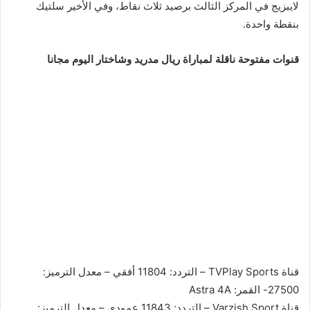
لايبزيج في المركز الثالث برصيد ثلاث نقاط، وفي الأخير سلتيك
بنقطة واحدة.
قنوات مفتوحة ناقلة لمباراة ريال مدريد وشاختار اليوم مجانا
قناة TVPlay Sports – التردد: 11804 أفقي – معدل الترميز:
27500- القمر: Astra 4A
قناة Varzish Sport – التردد: 11843 عمودي – معدل الترميز: