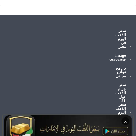
سعر
الذهب
اليوم
في
مصر
image
converter
برنامج
فواتير
مجاني
سعر
جرام
الذهب
عيار
21
سعر
الذهب
اليوم
×
وظائف
الإمارات
اليوم