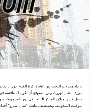
دوري أبطال أوروبا، ومن المتوقع أن تكون المنافسة ق
بتوقيت السعودية، ويستضيف ملعب “سان سيرو” أحداث م