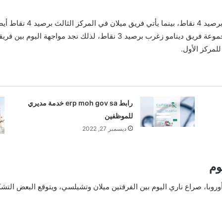
يحتل فريق تشيلي المركز الثا
سالزبورج برصيد 5 نقاط، ويأتي في المركز الأخير للمجموعة فريق دينامو زغ
لمركز الأول.
رابط erp moh gov sa خدمة مديري
للموظفين
ديسمبر 27, 2022
وم
أوروبا، صراع ناري اليوم بين الفرقتين ميلان وتشيلسي، ويتوقع البعض التشك