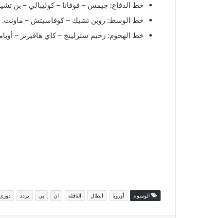
خط الدفاع: جيمس – فوفانا – كوليبالي – بن تشيو
خط الوسط: روبن تشيك – كوفاسيتش – ماونت.
خط الهجوم: رحيم سترلينج – كاي هافيرتز – أوبامي
الوسوم
أوروبا
ابطال
الناقلة
ان
بي
تردد
دوري