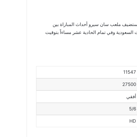
عبر تردد بي ان سبورت بريميوم 1 الناقلة لمباراة ميلان وتشيلسي اليوم الثلاثاء 11 أكتوبر 2022، حيث يستضيف ملعب سان سيرو أحداث المباراة بين
ت السعودية وفي تمام الحادية عشر مساءاً بتوقيت
11547
27500
أفقي
5/6
HD