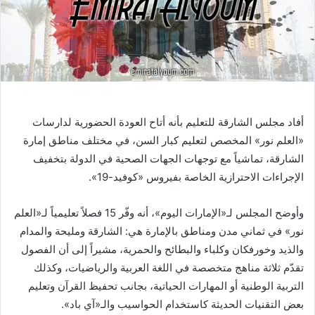
أفاد مجلس الشارقة للتعليم بأنه أتاح العودة الحضورية لدارسات
«العلم نور» المخصص لتعليم كبار السن، في مختلف مناطق إمارة
الشارقة، تماشياً مع توجهات الجهات الصحية في الدولة بتخفيف
الإجراءات الاحترازية الخاصة بفيروس «كوفيد-19».
وأوضح المجلس لـ«الإمارات اليوم»، أنه وفّر 15 فصلاً تعليمياً لـ«العلم
نور» في ثماني مدن ومناطق بالإمارة هي: الشارقة ومليحة والمدام
والذيد وخورفكان وكلباء والبطائح والحمرية، مشيراً إلى أن الفصول
تقدّم ثلاثة مناهج متخصصة في اللغة العربية والرياضيات، وكذلك
التربية الوطنية أو المهارات الحياتية، بجانب تحفيظ القرآن وتعليم
بعض التقنيات الحديثة كاستخدام الحواسيب والـ«آي باد».