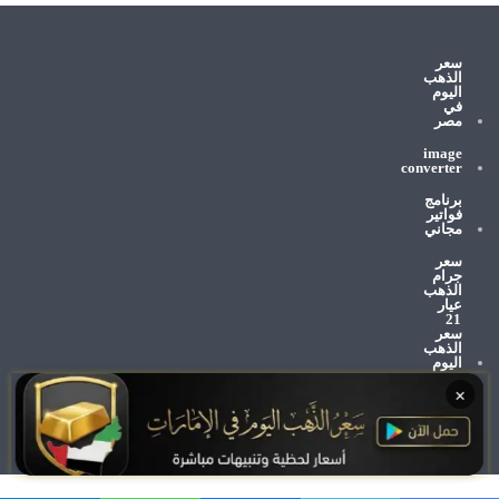
سعر
الذهب
اليوم
في
مصر
image
converter
برنامج
فواتير
مجاني
سعر
جرام
الذهب
عيار
21
سعر
الذهب
اليوم
×
وظائف
الإمارات
اليوم