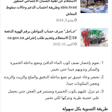
الاستعلام عن أهلية الضمان الاجتماعي المطور
sbis.hrsd وطريقة احتساب الدعم وحالات سقوط
المعاش
يوليو 3, 2024
“عــاجل” صرف حساب المواطن برقم الهوية الدفعة
59 || الاستعلام وتقديم طلب إعتراض ca.gov.sa
أكتوبر 10, 2022
نقوم بإحضار نصف كوب الماء الدافئ ونضع بداخلة الخميرة
والسكر ونذوبهم جيدا حتي تخمر.
نحضر وعاء عميق ثم نضع بداخلة الدقيق والملح والزيت والزبدة
ونعجن المكونات جيدا.
ثم ننزل عليهم بكوب الخميرة ونستمر في العجن حتي نحصل
علي عجينة طرية ونتركها لكي تخمر
طريقة التسوية بكل سهولة