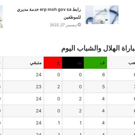
رابط erp moh gov sa خدمة مديري
للموظفين
ديسمبر 27, 2022
راة الهلال والشباب اليوم
عب
ف
ت
خ
متبقي
-
5
24
0
0
6
8
23
2
0
5
9
24
0
2
4
9
24
0
2
4
0
24
1
1
4
9
24
1
1
4