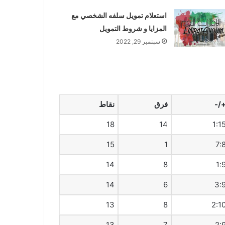
استعلام تمويل سلفه الشخصي مع
المزايا و شروط التمويل
سبتمبر 29, 2022
+/
فرق
نقاط
18
14
1:1
15
1
7:
14
8
1:
14
6
3:
13
8
2:1
13
7
2: