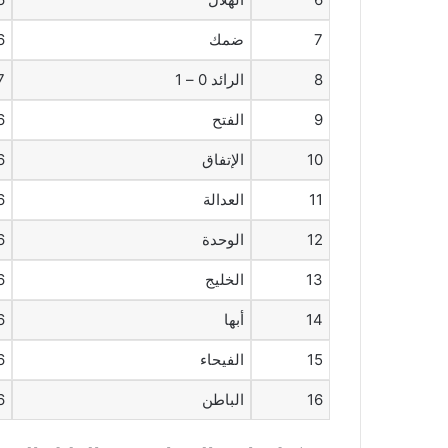
7
ضمك
6
8
الرائد 0 – 1
7
9
الفتح
6
10
الإتفاق
6
11
العدالة
6
12
الوحدة
6
13
الخليج
6
14
أبها
6
15
الفيحاء
6
16
الباطن
6