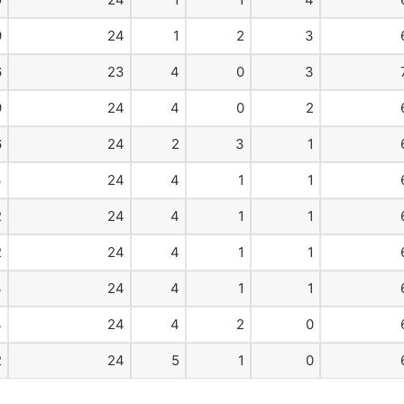
9
24
1
2
3
6
23
4
0
3
9
24
4
0
2
6
24
2
3
1
3
24
4
1
1
2
24
4
1
1
2
24
4
1
1
3
24
4
1
1
4
24
4
2
0
2
24
5
1
0