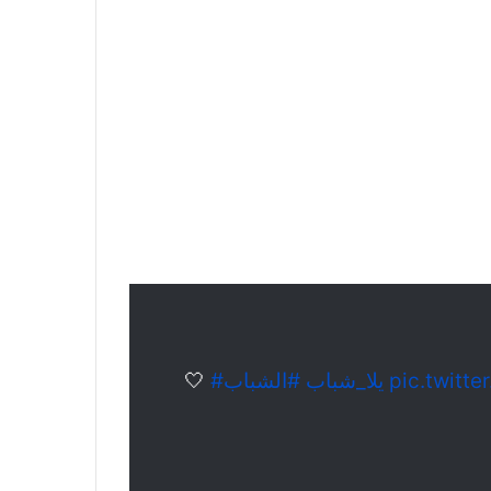
pic.twitt
#يلا_شباب
#الشباب
🤍