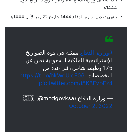
1444هـ.
ينتهي تقديم وزارة الدفاع 1444 بتاريخ 22 ربع الأول 1444هـ.
#وزارة_الدفاع
ممثلة في قوة الصواريخ
الإستراتيجية الملكية السعودية تعلن عن
175 وظيفة شاغرة في عدد من
التخصصات.
https://t.co/NrWoUlcE06
pic.twitter.com/i5K8EvbEz4
— وزارة الدفاع 🇸🇦 (@modgovksa)
October 2, 2022