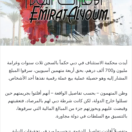
أيدت محكمة الاستئناف في دبي حكماً بالسجن ثلاث سنوات وغرامة
مليون و700 ألف درهم، بحق أربعة متهمين آسيويين، سرقوا المبلغ
المشار إليه وهو حصيلة عملية بيع عملة رقمية نفذها أحد الأشخاص.
وظن المتهمون – بحسب تفاصيل الواقعة – أنهم أفلتوا بجريمتهم حين
تسللوا خارج الدولة، لكن كانت شرطة دبي لهم بالمرصاد، فتعقبتهم
وقبضت عليهم وبحوزتهم جزء من المبالغ المالية التي سرقوها،
بالتنسيق مع السلطات في دولة مجاورة.
وتفصيلاً أفادت تفاصيل الدعوى – حسبما ورد في تحقيقات النيابة