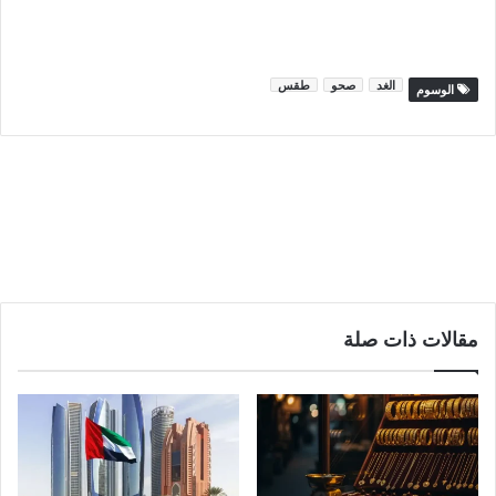
الغد
صحو
طقس
الوسوم
مقالات ذات صلة