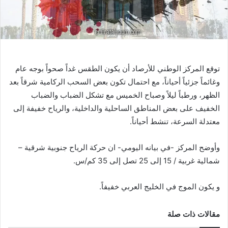
توقع المركز الوطني للأرصاد أن يكون الطقس غداً صحواً بوجه عام
وغائماً جزئياً أحياناً، مع احتمال تكون بعض السحب الركامية شرقاً بعد
الظهر، ورطباً ليلاً وصباح الخميس مع تشكل الضباب والضباب
الخفيف على بعض المناطق الساحلية والداخلية، والرياح خفيفة إلى
معتدلة السرعة، تنشط أحياناً.
وأوضح المركز -في بيانه اليومي- ان حركة الرياح جنوبية شرقية –
شمالية غربية / 15 إلى 25 تصل إلى 35 كم/س.
و يكون الموج في الخليج العربي خفيفاً.
مقالات ذات صلة