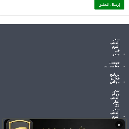
سعر
الذهب
اليوم
في
مصر
image
converter
برنامج
فواتير
مجاني
سعر
جرام
الذهب
عيار
21
سعر
الذهب
اليوم
×
وظائف
الإمارات