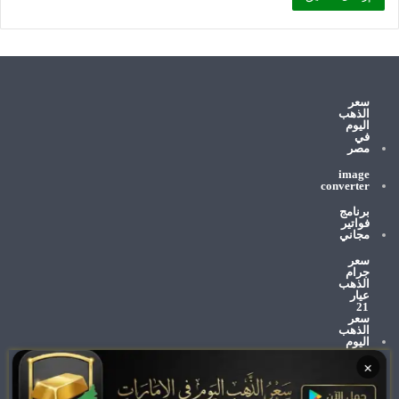
سعر
الذهب
اليوم
في
مصر
image
converter
برنامج
فواتير
مجاني
سعر
جرام
الذهب
عيار
21
سعر
الذهب
اليوم
×
وظائف
الإمارات
اليوم