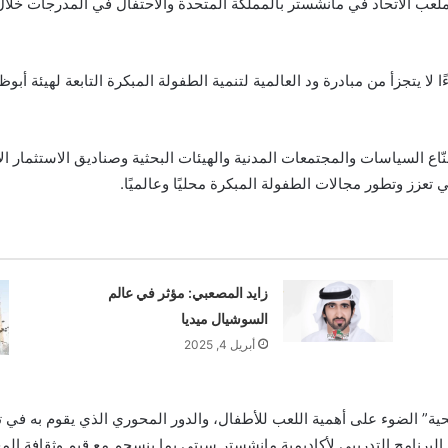
 ملعب الاتحاد في مانشستر بالمملكة المتحدة والاحتفال في المدرجات خلا
ا لا يتجزأ من مبادرة ود العالمية لتنمية الطفولة المبكرة التابعة لهيئة أ
اع السياسات والمجتمعات المدنية والهيئات البحثية وصناديق الاستثمار الا
تعزز وتطور مجالات الطفولة المبكرة محليًا وعالميًا.
زايد المصعبي: مؤثر في عالم
السوشيال ميديا
أبريل 4, 2025
حية” الضوء على أهمية اللعب للأطفال، والدور المحوري الذي يقوم به في 
ية البرنامج التدريبي لأكاديمية مانشستر سيتي بما ينسجم مع قيم وثقافة ال