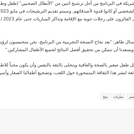
شريكة في البرنامج من أجل ترشيح اثنين من “الأبطال الصحيين” (طفل وطف
نال طاهر: “بعد نجاح النسخة التجريبية من البرنامج، نحن متحمسون لرؤي
يسعدنا أن نتمكن من تحقيق أفضل النتائج لجميع الأطفال المشاركين.”
طفل صغير بالصحة والعافية ويتحلى بالثقة بالنفس وأن يكون محباً للاطلاع 
ئعة لنشر هذا الثقافة المتمحورة حول اللعب، وتشجيع أطفالنا الصغار وأس
تر
مباريات
يتيح
اركة عبر البريد