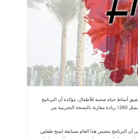
قيق أنماط حياة صحية للأطفال، مؤكدة أن البرنامج
يستهدف مشاركة أكثر من 3000 من طلبة المرحلة الابتدائية، ممن تتراوح أعمارهم بين 4-8 سنوات في 40 مدرسة بأبوظبي؛ بما يمثل 260٪ زيادة مقارنة بالنسخة التجريبية من
إلى أن البرنامج يتضمن هذا العام مسابقة لمنح طفلين