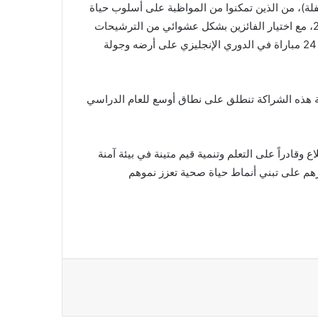
لة)، من الذين تمكنوا من المواظبة على أسلوب حياة
أكثر صحة طوال العام الدراسي، سواء على المستوى الشخصي أو كانوا قدوة لأصدقائهم. وسيتم تقديم الترشيحات في مايو 2023، مع اختيار الفائزين بشكل عشوائي من الترشيحات
في يوم اللعب العالمي، 28 مايو للعام 2023. وسيحصل الفائزون على رحلات جوية مع الإقامة وتذاكر المباريات حتى عام 2023 / 24 مباراة في الدوري الإنجليزي على أرضه وجولة
ة هذه الشراكة تنطلق على نطاق أوسع للعام الدراسي
وقادراً على التعلم وتنمية قيم متينة في بيئة آمنة
رهم على تبني أنماط حياة صحية تعزز نموهم