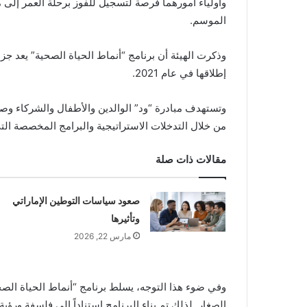
وأولياء أمورهما فرصة لتسجيل للفوز برحلة العمر إلى
الموسم.
وذكرت الهيئة أن برنامج “أنماط الحياة الصحية” يعد جزءً
إطلاقها في عام 2021.
وتستهدف مبادرة “ود” الوالدين والأطفال والشركاء وصنّ
من خلال التدخلات الاستراتيجية والبرامج المخصصة التي 
مقالات ذات صلة
صعود سياسات التوطين الإماراتي
وتأثيرها
مارس 22, 2026
وفي ضوء هذا التوجه، يسلط برنامج “أنماط الحياة الص
الصغار. لذلك تم بناء البرنامج استناداً إلى فلسفة ورؤ