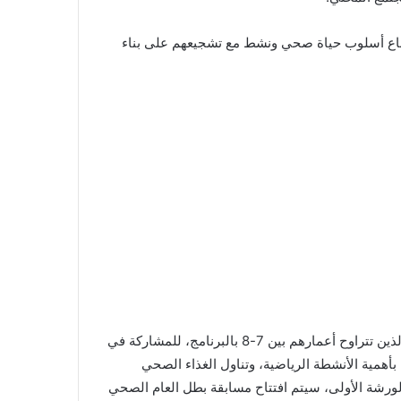
اتباع أسلوب حياة صحي ونشط مع تشجيعهم على بناء
وتم الإعلان عن إطلاق البرنامج لهذا العام في مدرسة “بيرل” الابتدائية في أبو ظبي حيث تم إشراك 15 من الطالبات و11 والطلبة الذين تتراوح أعمارهم بين 7-8 بالبرنامج، للمشاركة في
أهمية الأنشطة الرياضية، وتناول الغذاء الصحي
الورشة الأولى، سيتم افتتاح مسابقة بطل العام الصحي