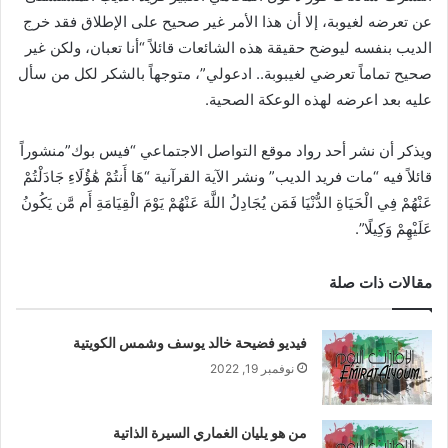
عن تعرضه لغيوبة، إلا أن هذا الأمر غير صحيح على الإطلاق فقد خرج
الديب بنفسه ليوضح حقيقة هذه الشائعات قائلاً “أنا تعبان، ولكن غير
صحيح تماماً تعرضي لغيبوبة.. ادعولي”، متوجهاً بالشكر لكل من سأل
عليه بعد اعرضه لهذه الوعكة الصحية.
ويذكر أن نشر أحد رواد موقع التواصل الاجتماعي “فيس بوك”منشوراً
قائلاً فيه “مات فريد الديب” ونشر الآية القرآنية “هَا أَنتُمْ هَٰؤُلَاءِ جَادَلْتُمْ
عَنْهُمْ فِي الْحَيَاةِ الدُّنْيَا فَمَن يُجَادِلُ اللَّهَ عَنْهُمْ يَوْمَ الْقِيَامَةِ أَم مَّن يَكُونُ
عَلَيْهِمْ وَكِيلًا”.
مقالات ذات صلة
فيديو فضيحة خالد يوسف وشمس الكويتية
نوفمبر 19, 2022
من هو يليان الغماري السيرة الذاتية