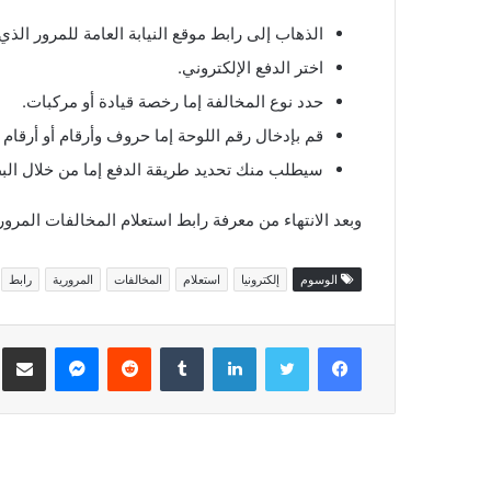
الذهاب إلى رابط موقع النيابة العامة للمرور الذي
اختر الدفع الإلكتروني.
حدد نوع المخالفة إما رخصة قيادة أو مركبات.
قم بإدخال رقم اللوحة إما حروف وأرقام أو أرقام
سيطلب منك تحديد طريقة الدفع إما من خلال البط
وبعد الانتهاء من معرفة رابط استعلام المخالفات المرورية برقم اللوحة 2022 إلكترونياً، نود أم نعرف إذا قمت باستخدام هذه 
الوسوم
إلكترونيا
استعلام
المخالفات
المرورية
رابط
فيسبوك
تويتر
لينكدإن
ماسنجر
مش