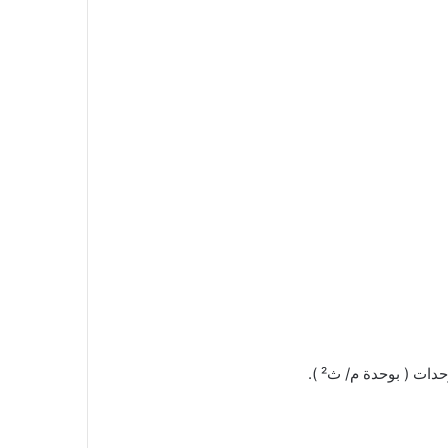
ت ( بوحدة م/ ث² ).