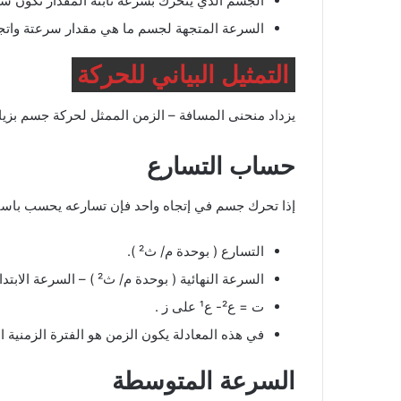
الجسم الذي يتحرك بسرعة ثابتة المقدار تكون س
السرعة المتجهة لجسم ما هي مقدار سرعتة واتجا
التمثيل البياني للحركة
يزداد منحنى المسافة – الزمن الممثل لحركة جسم بزيا
حساب التسارع
إذا تحرك جسم في إتجاه واحد فإن تسارعه يحسب باستعم
التسارع ( بوحدة م/ ث² ).
السرعة النهائية ( بوحدة م/ ث² ) – السرعة الابتدائية ( بوحدة م/ ث² ) مقسومة على الزمن بوحدة ث.
ت = ع²- ع¹ على ز .
في هذه المعادلة يكون الزمن هو الفترة الزمنية ا
السرعة المتوسطة