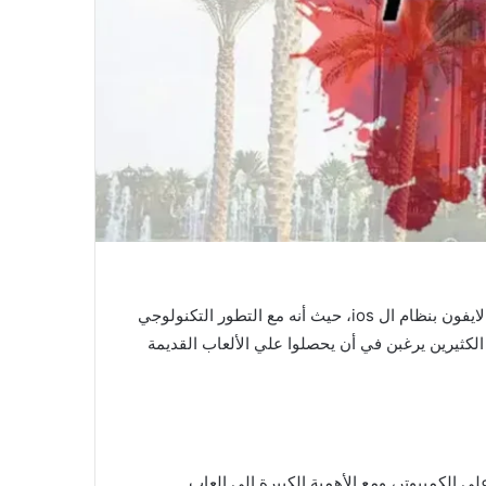
هناك الكثير من العاب الكمبيوتر القديمة التي أصبح متاح أن يقوم المستخدم بتحميلها علي الهواتف التي تعمل بنظام الاندرويد أو الايفون بنظام ال ios، حيث أنه مع التطور التكنولوجي
 الكثيرين يرغبن في أن يحصلوا علي الألعاب القديمة
ي الكمبيوتر، ومع الأهمية الكبيرة إلي العاب