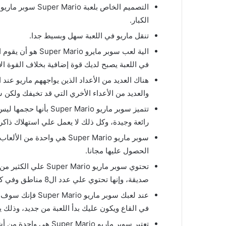
التصميم الخاص 
الكبار.
تنقل ماريو في اللعبة سهل وبسيط جدا.
الية لعب سوبر م
في اللعبة يصبح لديك قوة إضافية بخلاف القوة الأ
هناك العديد من الأعداد الذين يواجههم ماريو ع
والعديد من الأعداء الأخري التي قد تخيفك ولكن
تتميز سوبر ماريو io
رائعة وجيدة، وكل ذلك لا يعمل علي استهلاك ذاكرة
سوبر ماريو Super Mario ه
الحصول عليها مجانا.
تحتوي سوبر ماريو 
صديقة، وإنها تحتوي علي عدد ال8 مناطق وفي كل منطقة عدد ال4 مراحل مختلفة.
عند لعبك سوبر 
في القاع ويكون عليك بدأ اللعبة من جديد، وذلك
تعتبر سوبر ماريو Super Mario هي واحدة من أشهر وأهم ألعاب الفيديو الثنائية الأبعاد وهذا بسبب شعبيتها الكبيرة التي تحصل عليها.