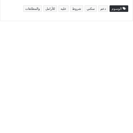
الوسوم
دعم
سكني
شروط
عليه
للأرامل
والمطلقات