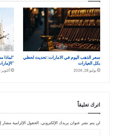
سعر الذهب اليوم في الامارات: تحديث لحظي
“لماذا م
بكل العيارات
“الإمار
يوليو 28, 2026
أكتوبر 26, 2022
اترك تعليقاً
لن يتم نشر عنوان بريدك الإلكتروني.
الحقول الإلزامية مشار إل
ا