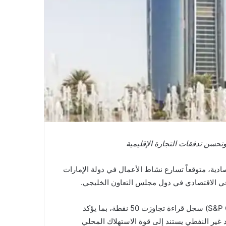
وتحسن تدفقات التجارة الإقليمية
ادية، متوقعاً تسارع نشاط الأعمال في دولة الإمارات
وتشير تحليلات البنك إلى أن مؤشر مديري المشتريات في دولة الإمارات لشهر يونيو، الصادر عن شركة إس آند بي غلوبل (S&P Global) سجل قراءة تجاوزت 50 نقطة، بما يؤكد
د غير النفطي يستند إلى قوة الاستهلاك المحلي