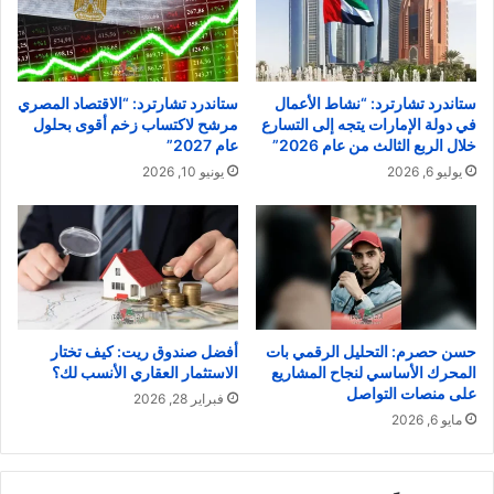
ستاندرد تشارترد: “نشاط الأعمال
ستاندرد تشارترد: “الاقتصاد المصري
في دولة الإمارات يتجه إلى التسارع
مرشح لاكتساب زخم أقوى بحلول
خلال الربع الثالث من عام 2026”
عام 2027”
يوليو 6, 2026
يونيو 10, 2026
حسن حصرم: التحليل الرقمي بات
أفضل صندوق ريت: كيف تختار
المحرك الأساسي لنجاح المشاريع
الاستثمار العقاري الأنسب لك؟
على منصات التواصل
فبراير 28, 2026
مايو 6, 2026