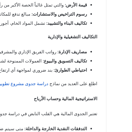
قيمة الأرض:
والتي تمثل غالباً الحصة الأكبر من ر
رسوم التراخيص والاستشارات:
مبالغ تدفع للمكات
تكاليف البناء والتشييد:
تشمل المواد الخام، أجور ا
التكاليف التشغيلية والإدارية
مصاريف الإدارة:
رواتب الفريق الإداري والمشرفي
تكاليف التسويق والبيوع:
العمولات الممنوحة لشر
احتياطي الطوارئ:
بند ضروري لمواجهة أي ارتفاع 
اطلع على العديد من نماذج
دراسة جدوى مشروع تطوير
الاستراتيجية المالية وحساب الأرباح
تعتبر الجدوى المالية هي القلب النابض في دراسة جد
التدفقات النقدية الخارجة والداخلة:
متى سيتم ضخ ا