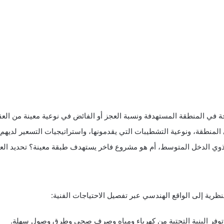
 في المنطقة المستهدفة ونسبة العجز أو الفائض في نوعية معينة من العق
لمنطقة، ونوعية التشطيبات التي يقدمونها، واستراتيجيات التسعير لديهم.
ي الدخل المتوسط، أم هو مشروع فاخر يستهدف طبقة معينة؟ تحديد العم
رية إلى الواقع الهندسي عبر تفصيل الاحتياجات الفنية:
 وتوفر البنية التحتية من كهرباء ومياه وصرف صحي وطرق وصول سهلة.