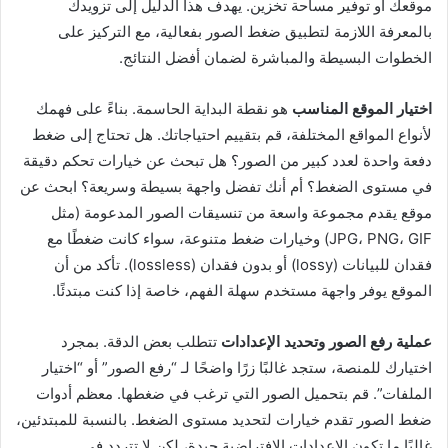
موقعك أو توفير مساحة تخزين. يهدف هذا الدليل إلى تزويدك
بالمعرفة اللازمة لتطبيق ضغط الصور بفعالية، مع التركيز على
الخطوات البسيطة والمباشرة لضمان أفضل النتائج.
اختيار الموقع المناسب
هو نقطة البداية الحاسمة. بناءً على فهمك
لأنواع المواقع المختلفة، قم بتقييم احتياجاتك. هل تحتاج إلى ضغط
دفعة واحدة لعدد كبير من الصور؟ هل تبحث عن خيارات تحكم دقيقة
في مستوى الضغط؟ أم أنك تفضل واجهة بسيطة وسريعة؟ ابحث عن
موقع يقدم مجموعة واسعة من تنسيقات الصور المدعومة (مثل
JPG، PNG، GIF) وخيارات ضغط متنوعة، سواء كانت ضغطًا مع
فقدان للبيانات (lossy) أو بدون فقدان (lossless). تأكد من أن
الموقع يوفر واجهة مستخدم سهلة الفهم، خاصة إذا كنت مبتدئًا.
عملية رفع الصور وتحديد الإعدادات
تتطلب بعض الدقة. بمجرد
اختيارك للمنصة، ستجد غالبًا زرًا واضحًا لـ “رفع الصور” أو “اختيار
الملفات”. قم بتحميل الصور التي ترغب في ضغطها. معظم أدوات
ضغط الصور تقدم خيارات لتحديد مستوى الضغط. بالنسبة للمبتدئين،
غالبًا ما تكون الإعدادات الافتراضية جيدة، لكن لا تتردد في