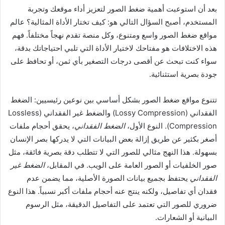
بعد أن استوعبت أهمية ضغط الصور لتعزيز أداء موقعك وتجربة
المستخدم، أصبح السؤال التالي هو: كيف تختار الأداة المثالية؟ عالم
مواقع ضغط الصور واسع ومتنوع، وكل منصة تقدم نهجاً مختلفاً. فهم
هذه الاختلافات هو مفتاحك لاختيار الأداة التي تلبي احتياجاتك بدقة،
سواء كنت تبحث عن أقصى درجات التصغير بأي ثمن، أو تحافظ على
جودة بصرية استثنائية.
تتنوع مواقع ضغط الصور بشكل أساسي بين نوعين رئيسيين: الضغط
الفقداني (Lossy Compression) والضغط غير الفقداني (Lossless
Compression). النوع الأول،
الضغط الفقداني
، يحقق أحجام ملفات
أصغر بكثير عن طريق إزالة بعض البيانات التي لا يدركها بصر الإنسان
بسهولة. هذا النهج مثالي للصور التي لا تتطلب دقة بصرية فائقة، مثل
صور الخلفيات أو الصور العامة على الويب. في المقابل،
الضغط غير
الفقداني
يحتفظ بجميع بيانات الصورة الأصلية، مما يضمن عدم
فقدان أي تفاصيل، ولكنه ينتج عنه أحجام ملفات أكبر نسبياً. هذا النوع
ضروري للصور التي تعتمد على التفاصيل الدقيقة، مثل الرسوم
البيانية أو الشعارات.