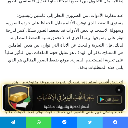
إضافية مثل التحويل بين الصيغ المختلفة أو التعديل الأساسي للصور.
عند مقارنة الأدوات، من الضروري النظر إلى عاملين رئيسيين:
مستوى الضغط الذي توفره الأداة مقابل الحفاظ على جودة الصورة،
وسهولة الاستخدام. بعض الأدوات قد تضغط الصور بشكل كبير لدرجة
تؤثر على وضوحها، بينما أخرى قد لا تحقق نسبة الضغط المطلوبة.
لذلك، فإن التجربة والبحث عن الأداة التي توازن بين هذين العاملين
هي المفتاح. تذكر أن الهدف هو تقليل حجم الملفات دون التأثير سلباً
على تجربة المستخدم البصرية. موقع ضغط الصور المثالي هو الذي
يلبي هذه المتطلبات بدقة.
لتحقيق أقصى استفادة، ننصحك بتجربة مجموعة متنوعة من هذه
الأدوات. قد تجد أن بعض الأدوات تعمل بشكل أفضل مع أنواع معينة
×
من الصور (مثل صور الويب، أو صور المنتجات، أو الصور
الفوتوغرافية). الاستثمار في أداة مدفوعة قد يكون مبرراً إذا كنت
تعتمد بشكل كبير على الصور في عملك، حيث توفر هذه الأدوات غالباً
ميزات متقدمة، دعم فني، وقدرة على معالجة دفعات كبيرة من
الصور بكفاءة عالية. تذكر أن اختيارك اليوم سيؤثر مباشرة على
يسبوك
تويتر
ماسنجر
واتساب
تيلقرام