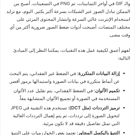
والـ GIF في أواخر الثمانينات، ثم PNG في التسعينات، أصبح من
الممكن تبادل الصور عبر الشبكات بسرعة أكبر بكثير. اليوم، مع تزايد
استخدام الإنترنت عالي السرعة وانتشار المحتوى المرئي على
مختلف المنصات، أصبحت أدوات ضغط الصور ضرورية أكثر من أي
وقت مضى.
لفهم أعمق لكيفية عمل هذه التقنيات، يمكننا النظر إلى المبادئ
التالية:
إزالة البيانات المتكررة:
في الضغط غير الفقداني، يتم البحث
عن أنماط متكررة في بيانات الصورة واستبدالها برموز أقصر.
تكميم الألوان:
في الضغط الفقداني، يتم تقليل عدد الألوان
المستخدمة في الصورة أو تجميع الألوان المتشابهة معاً.
ترميز الترددات (مثل DCT):
تستخدم هذه التقنية في JPEG
لتحويل الصورة إلى ترددات، ثم يتم إهمال الترددات العالية
التي تمثل تفاصيل دقيقة قد لا تكون مرئية.
التنبؤ بالبكسل المجاور:
تعتمد بعض الخوارزميات على التنبؤ