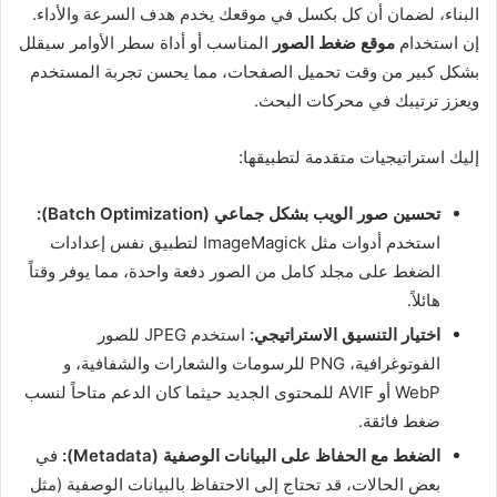
البناء، لضمان أن كل بكسل في موقعك يخدم هدف السرعة والأداء.
إن استخدام
موقع ضغط الصور
المناسب أو أداة سطر الأوامر سيقلل
بشكل كبير من وقت تحميل الصفحات، مما يحسن تجربة المستخدم
ويعزز ترتيبك في محركات البحث.
إليك استراتيجيات متقدمة لتطبيقها:
تحسين صور الويب بشكل جماعي (Batch Optimization):
استخدم أدوات مثل ImageMagick لتطبيق نفس إعدادات
الضغط على مجلد كامل من الصور دفعة واحدة، مما يوفر وقتاً
هائلاً.
اختيار التنسيق الاستراتيجي:
استخدم JPEG للصور
الفوتوغرافية، PNG للرسومات والشعارات والشفافية، و
WebP أو AVIF للمحتوى الجديد حيثما كان الدعم متاحاً لنسب
ضغط فائقة.
الضغط مع الحفاظ على البيانات الوصفية (Metadata):
في
بعض الحالات، قد تحتاج إلى الاحتفاظ بالبيانات الوصفية (مثل