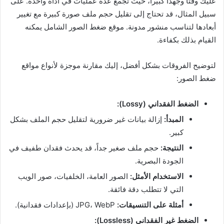
عليك وقتاً وجهداً كبيراً، حيث تجمع عدة عمليات في أداة واحدة. على
سبيل المثال، قد تحتاج إلى تقليل حجم ملف صورة كبيرة مع تغيير
أبعادها لتناسب منشور مدونة. موقع ضغط الصور الشامل يمكنه
القيام بذلك بكفاءة.
لتوضيح الفروقات بشكل أفضل، إليك مقارنة موجزة لأنواع مواقع
ضغط الصور:
الضغط الفقداني (Lossy):
المبدأ:
إزالة بيانات غير ضرورية لتقليل حجم الملف بشكل
كبير.
النتيجة:
حجم ملف صغير جداً، قد يحدث فقدان طفيف في
الجودة البصرية.
الاستخدام الأمثل:
الصور العامة، الخلفيات، صور الويب
التي لا تتطلب دقة فائقة.
أمثلة على التنسيقات:
JPG، WebP (بإعدادات فقدانية).
الضغط غير الفقداني (Lossless):