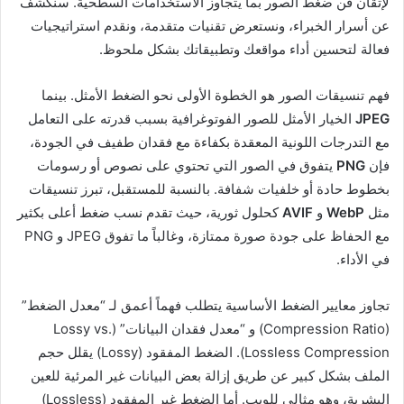
لإتقان فن ضغط الصور بما يتجاوز الاستخدامات السطحية. سنكشف
عن أسرار الخبراء، ونستعرض تقنيات متقدمة، ونقدم استراتيجيات
فعالة لتحسين أداء مواقعك وتطبيقاتك بشكل ملحوظ.
فهم تنسيقات الصور هو الخطوة الأولى نحو الضغط الأمثل. بينما
JPEG
الخيار الأمثل للصور الفوتوغرافية بسبب قدرته على التعامل
مع التدرجات اللونية المعقدة بكفاءة مع فقدان طفيف في الجودة،
فإن
PNG
يتفوق في الصور التي تحتوي على نصوص أو رسومات
بخطوط حادة أو خلفيات شفافة. بالنسبة للمستقبل، تبرز تنسيقات
مثل
WebP
و
AVIF
كحلول ثورية، حيث تقدم نسب ضغط أعلى بكثير
مع الحفاظ على جودة صورة ممتازة، وغالباً ما تفوق JPEG و PNG
في الأداء.
تجاوز معايير الضغط الأساسية يتطلب فهماً أعمق لـ “معدل الضغط”
(Compression Ratio) و “معدل فقدان البيانات” (Lossy vs.
Lossless Compression). الضغط المفقود (Lossy) يقلل حجم
الملف بشكل كبير عن طريق إزالة بعض البيانات غير المرئية للعين
البشرية، وهو مثالي للويب. أما الضغط غير المفقود (Lossless)