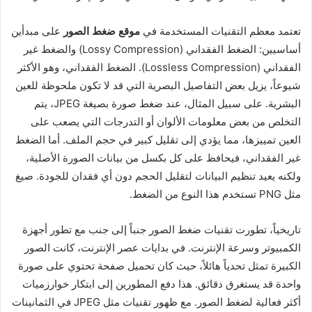
تعتمد معظم التقنيات المستخدمة في
موقع ضغط الصور
على مبدأين
أساسيين: الضغط الفقداني (Lossy Compression) والضغط غير
الفقداني (Lossless Compression). الضغط الفقداني، وهو الأكثر
شيوعاً، يزيل بعض التفاصيل البصرية التي قد لا تكون ملحوظة للعين
البشرية. على سبيل المثال، عند ضغط صورة بصيغة JPEG، يتم
التخلص من بعض معلومات الألوان أو التدرجات التي يصعب على
العين تمييزها، مما يؤدي إلى تقليل كبير في حجم الملف. أما الضغط
غير الفقداني، فيحافظ على كل بكسل من بيانات الصورة الأصلية،
ولكنه يعيد تنظيم البيانات لتقليل الحجم دون أي فقدان للجودة. صيغ
مثل PNG تستخدم هذا النوع من الضغط.
تاريخياً، تطورت تقنيات ضغط الصور جنباً إلى جنب مع تطور أجهزة
الكمبيوتر وسرعة الإنترنت. في بدايات عصر الإنترنت، كانت الصور
الكبيرة تمثل تحدياً هائلاً، حيث كان تحميل صفحة تحتوي على صورة
واحدة قد يستغرق دقائق. هذا دفع المطورين إلى ابتكار خوارزميات
أكثر فعالية لضغط الصور. مع ظهور تقنيات مثل JPEG في الثمانينات