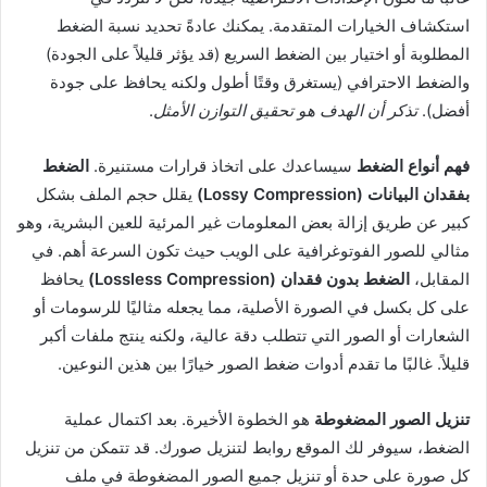
استكشاف الخيارات المتقدمة. يمكنك عادةً تحديد نسبة الضغط
المطلوبة أو اختيار بين الضغط السريع (قد يؤثر قليلاً على الجودة)
والضغط الاحترافي (يستغرق وقتًا أطول ولكنه يحافظ على جودة
أفضل).
تذكر أن الهدف هو تحقيق التوازن الأمثل
.
فهم أنواع الضغط
سيساعدك على اتخاذ قرارات مستنيرة.
الضغط
بفقدان البيانات (Lossy Compression)
يقلل حجم الملف بشكل
كبير عن طريق إزالة بعض المعلومات غير المرئية للعين البشرية، وهو
مثالي للصور الفوتوغرافية على الويب حيث تكون السرعة أهم. في
المقابل،
الضغط بدون فقدان (Lossless Compression)
يحافظ
على كل بكسل في الصورة الأصلية، مما يجعله مثاليًا للرسومات أو
الشعارات أو الصور التي تتطلب دقة عالية، ولكنه ينتج ملفات أكبر
قليلاً. غالبًا ما تقدم أدوات ضغط الصور خيارًا بين هذين النوعين.
تنزيل الصور المضغوطة
هو الخطوة الأخيرة. بعد اكتمال عملية
الضغط، سيوفر لك الموقع روابط لتنزيل صورك. قد تتمكن من تنزيل
كل صورة على حدة أو تنزيل جميع الصور المضغوطة في ملف