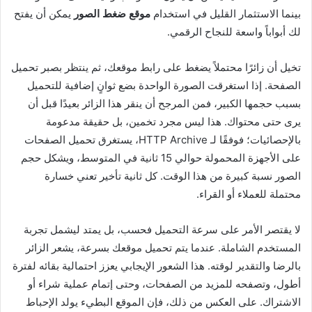
بينما الاستثمار القليل في استخدام
موقع ضغط الصور
يمكن أن يفتح
لك أبواباً واسعة للنجاح الرقمي.
تخيل أن زائرًا محتملاً يضغط على رابط موقعك، ثم ينتظر بصبر تحميل
الصفحة. إذا استغرقت الصورة الواحدة بضع ثوانٍ إضافية للتحميل
بسبب حجمها الكبير، فمن المرجح أن ينقر هذا الزائر بعيدًا قبل أن
يرى حتى محتواك. هذا ليس مجرد تخمين، بل حقيقة مدعومة
بالإحصائيات؛ فوفقًا لـ HTTP Archive، يستغرق تحميل الصفحات
على الأجهزة المحمولة حوالي 15 ثانية في المتوسط، ويشكل حجم
الصور نسبة كبيرة من هذا الوقت. كل ثانية تأخير تعني خسارة
محتملة للعملاء أو القراء.
لا يقتصر الأمر على سرعة التحميل فحسب، بل يمتد ليشمل تجربة
المستخدم الشاملة. عندما يتم تحميل موقعك بسرعة، يشعر الزائر
بالرضا والتقدير لوقته. هذا الشعور الإيجابي يعزز احتمالية بقائه لفترة
أطول، وتصفحه للمزيد من الصفحات، وحتى إتمام عملية شراء أو
الاشتراك. على العكس من ذلك، فإن الموقع البطيء يولد الإحباط