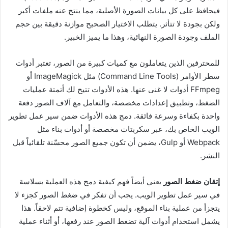
فيحافظ على كل بيانات الصورة الأصلية، مما ينتج عنه ملفات أكبر
ولكن بجودة لا تتأثر. يتطلب الاختيار الصحيح موازنة دقيقة بين حجم
الملف وجودة الصورة النهائية، وهذا ما يميز الخبير.
للمحترفين الذين يتعاملون مع كميات كبيرة من الصور، تعتبر أدوات
سطر الأوامر (Command Line Tools) مثل ImageMagick أو
FFmpeg أدوات لا غنى عنها. هذه الأدوات تتيح لك أتمتة عمليات
الضغط، وتطبيق إعدادات مخصصة، والتعامل مع آلاف الصور دفعة
واحدة بكفاءة وسرعة فائقة. دمج هذه الأدوات ضمن سير عمل تطوير
الويب الخاص بك، عبر سكربتات مخصصة أو أدوات بناء مثل
Webpack أو Gulp، يضمن أن تكون جميع الصور محسّنة تلقائياً قبل
النشر.
إتقان ضغط الصور
يعني أيضاً فهم كيفية دمج هذه العملية بسلاسة
في سير عمل تطوير الويب. يجب أن تفكر في ضغط الصور كجزء لا
يتجزأ من عملية بناء الموقع، وليس كخطوة إضافية تتم لاحقاً. هذا
يشمل استخدام أدوات آلية تضغط الصور عند رفعها، أو أثناء عملية