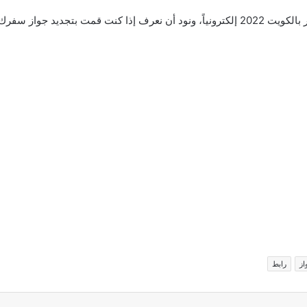
وفي النهاية نكون أشارنا إلى خطوات تجديد جواز السفر بالكويت 2022 إلكترونياً، ونود أن نعرف
از
رابط
اركة عبر البريد