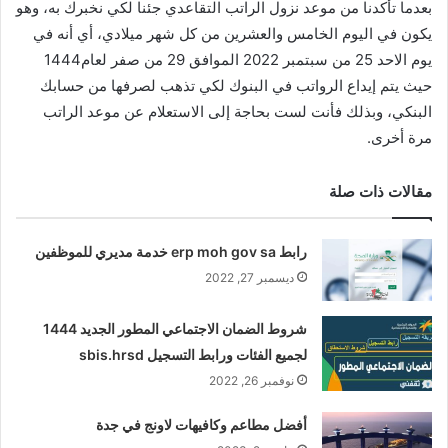
بعدما تأكدنا من موعد نزول الراتب التقاعدي جئنا لكي نخبرك به، وهو
يكون في اليوم الخامس والعشرين من كل شهر ميلادي، أي أنه في
يوم الاحد 25 من سبتمبر 2022 الموافق 29 من صفر لعام1444
حيث يتم إيداع الرواتب في البنوك لكي تذهب لصرفها من حسابك
البنكي، وبذلك فأنت لست بحاجة إلى الاستعلام عن موعد الراتب
مرة أخرى.
مقالات ذات صلة
رابط erp moh gov sa خدمة مديري للموظفين
ديسمبر 27, 2022
شروط الضمان الاجتماعي المطور الجديد 1444
لجميع الفئات ورابط التسجيل sbis.hrsd
نوفمبر 26, 2022
أفضل مطاعم وكافيهات لاونج في جدة