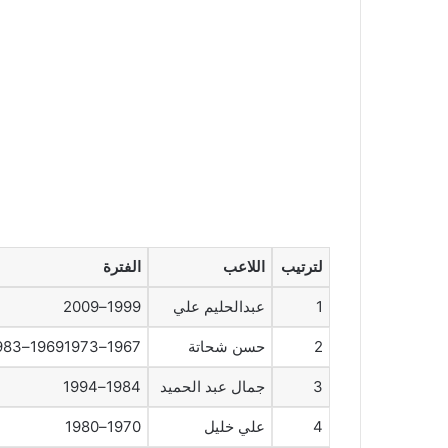
لترتيب
اللاعب
الفترة
1
عبدالحليم علي
1999–2009
2
حسن شحاتة
1967–19691973–1983
3
جمال عبد الحميد
1984–1994
4
علي خليل
1970–1980