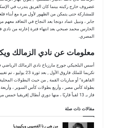
جابر ، ونبيل عماد دونجا بعد النجاح في التعاقد معهم 
الحارس محمد صبحي بعد انتهاء فترة إعارته من نادي ف
المصري.
معلومات عن نادي الزمالك ويكيب
تكريما للملك فاروق 
القاهرة” أو مباريات القمة , من حيث البطولات المحلية 
بطولة كأس مصر ، وأربع بطولات كأس السوبر ، وأربعة ع
فاز بـ 13 لقباً قاريًا ، منها دوري أبطال إفريقيا خمس مرات ، وكأس السوبر الأفريقي أربع مرات ، وكأس القارات الأفريقية مرة واحدة.
مقالات ذات صلة
من هي رنا القصيبي ويكيبيديا