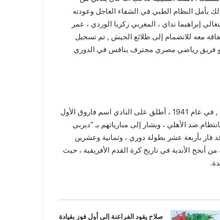
إسكندرية استاد برج العرب , تتطلب إصابة اللاعب حوالي 6 أسابيع للشفاء ، لذلك يأمل النظام الطبي في الشفاء العاجل وعودته
ميت عقبة , وتضم قائمة الزمالك 27 لاعبا بينهم 5 أسماء جديدة هم: السنغالي إبراهيما نداي ، المغربي زكريا الوردي ، عمر
تفاقه معه للانضمام إلى طلائع الجيش , تم تسجيل
ية وهو فريق رياضي مصري محترف ينافس في الدوري
أسس البلجيكي جورج مارزباخ نادي الزمالك الرياضي في يناير 1911 , وبعد ذلك بعامين ، تم تغيير اسم النادي إلى النادي المختلط , في عام 1941 ، أطلق على النادي اسم فاروق الأول
نافس النادي بانتظام ضد الأهلي ، ويشار إلى مبارياتهم بـ “ديربي
وقد فاز بأربعة عشر بطولة دوري ، وثمانية وعشرين
أنجح الأندية في تاريخ كرة القدم الأفريقية ، حيث
صلاح يقود الفراعنة إلى أول فوز بقيادة