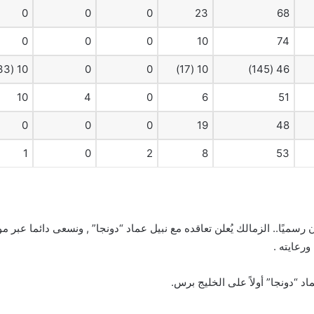
0
0
0
23
68
0
0
0
10
74
10 (33)
0
0
10 (17)
46 (145)
10
4
0
6
51
0
0
0
19
48
1
0
2
8
53
ن رسميًا.. الزمالك يُعلن تعاقده مع نبيل عماد “دونجا” , ونسعى دائما عبر م
رعايته .
اد “دونجا” أولاً على الخليج برس.