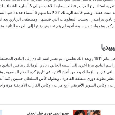
غضروف خارج ركبته بينما كان الفريق يتدرب في ال
للمشاركة حتى يتمكن من الظهور لأول مرة مع أبناء قلعة 
من نادي بيراميدز ، بحسب المعلومات التي قدمتها , ومصطفى الزناري بعد ا
اركو , وهو واحد من سبعة أندية لم يتم تخفيض رتبتها إلى الدرجة الثان
يديا
الأول , بعد ثورة 23 يوليو ، تم تغيير اسم النادي مرة أخرى إلى اسمه الحالي ، نادي الزمالك , ي
التي فاز بها الزمالك يعد من أنجح الأندية في تاريخ كرة القدم المصرية , 
شر بطولة دوري منطقة القاهرة ، وبطولة كأس السلطان حسين , كما أنه من 
فيديو انجي خوري قبل الحذف