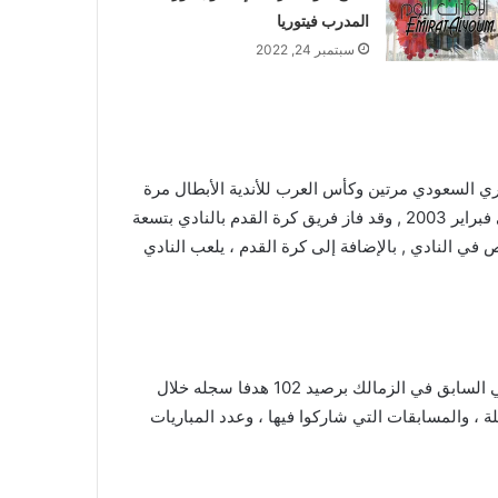
المدرب فيتوريا
سبتمبر 24, 2022
صري السعودي مرتين وكأس العرب للأندية الأبطال مرة
واحدة للمنطقة العربية , عين الاتحاد الدولي لتاريخ وإحصاء كرة القدم (IFFHS) فريق الزمالك لكرة القدم أفضل ناد في العالم في فبراير 2003 , وقد فاز فريق كرة القدم بالنادي بتسعة
 بطولات دوري أبطال إفريقيا ، مما جعلهم من أنجح الفرق القارية في العالم , القرن ال 20 , هناك 85.590 شخص في النادي , بالإضافة إلى كرة القدم ، يلعب النادي
يعتبر لاعب كرة القدم عبد الحليم علي أفضل هداف للنادي على الإطلاق بعد تجاوزه حسن شحاتة ، الذي كان يحمل الرقم القياسي السابق في الزمالك برصيد 102 هدفا سجله خلال
، والمسابقات التي شاركوا فيها ، وعدد المباريات