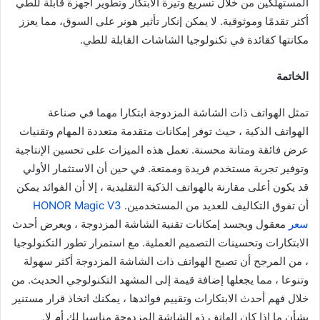
المستهلكين من خلال تسريع وتيرة الابتكار وتطوير أجهزة قابلة للطي
أكثر تقدمًا وموثوقية. لا يمكن إنكار تأثير هونر على السوق، مما يعزز
مكانتها كقائدة في تكنولوجيا الشاشات القابلة للطي.
الخاتمة
تمثل الهواتف ذات الشاشة المزدوجة ابتكارا مهما في صناعة
الهواتف الذكية ، حيث توفر إمكانات متقدمة متعددة المهام وتقنيات
عرض فائقة ومتانة محسنة. تعمل هذه الميزات على تحسين الإنتاجية
وتوفير تجربة مستخدم فريدة وممتعة. في حين أن الاستثمار الأولي
قد يكون أعلى مقارنة بالهواتف الذكية التقليدية ، إلا أن الفوائد يمكن
أن تفوق التكاليف للعديد من المستخدمين.
HONOR Magic V3
سعر
معقول ويجسد إمكانات تقنية الشاشة المزدوجة ، ويعرض أحدث
الابتكارات وتحسينات التصميم العملية. مع استمرار تطور التكنولوجيا
، من المرجح أن تصبح الهواتف ذات الشاشة المزدوجة أكثر سهولة
وتنوعا ، مما يجعلها إضافة قيمة إلى المشهد التكنولوجي الحديث. من
خلال فهم أحدث الابتكارات وتقييم فوائدها ، يمكنك اتخاذ قرار مستنير
بشأن ما إذا كان الهاتف ذو الشاشة المزدوجة مناسبا لك أم لا.