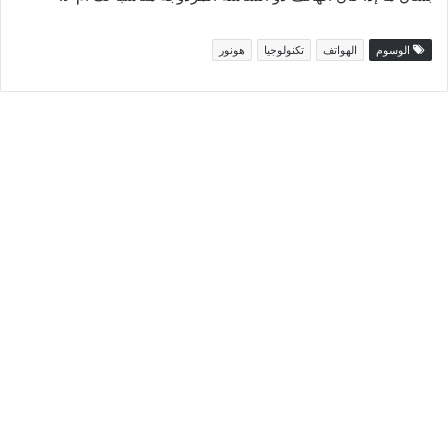
الوسوم
الهواتف
تكنولوجيا
هونور