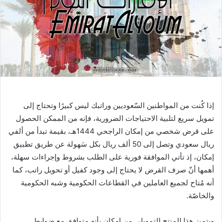
إذا كُنت من المواطنين السّعوديين وراتبك ليس كبيرًا وتحتاج إلى
تمويل سريع لتلبية الاحتياجات الضرورية، فإنه من الممكن الحصول
على قرض شخصي من إمكان الراجحي 1444هـ، بقيمة تبدأ من ألفي
ريال سعودي وتصل إلى 50 ألف ريال بكل سَهولة عن طريق تطبيق
إمكان، إذ تأتي الموافقة فورية على الطلب بشروط وإجراءات سهلة،
أهمها أنّ صرف القرض لا يحتاج إلى وجود كفيل أو تحويل راتب، كما
أنه مُتاح لجميع العاملين في القطاعات الحكومية وشبه الحكومية
والخاصّة.
ويتميز هذا المنتج التمويلي من إمكان بأنه متوافق مع ضوابط