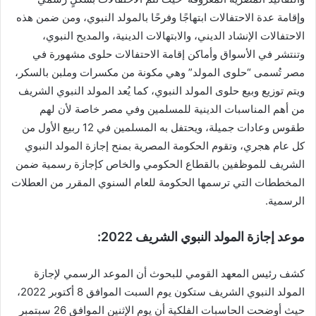
وإقامة عدة الاحتفالات ابتهاجًا وفرحًا بالمولد النبوي، ومن ضمن هذه
الاحتفالات الإنشاد الديني، والابتهالات الدينية، والمديح النبوي،
وتنتشر في الأسواق وأماكن إقامة الاحتفالات حلوى مشهورة في
مصر تُسمى “حلوى المولد” وهي مكونة من مكسرات وملبن بالسكر،
ويتم توزيع وبيع حلوى المولد النبوي، كما يُعد المولد النبوي الشريف
من أهم المناسبات الدينية للمسلمين وفي مصر خاصة لأن لهم
طقوس وعادات جميلة، ويحتفل به المسلمين في 12 ربيع الأول من
كل عام هجري، وتقوم الحكومة المصرية بمنح إجازة المولد النبوي
الشريف للموظفين بالقطاع الحكومي والخاص كإجازة رسمية ضمن
المخططات التي ترسمها الحكومة للعام السنوي المقرر من العطلات
الرسمية.
موعد إجازة المولد النبوي الشريف 2022:
كشف رئيس المعهد القومي للبحوث أن الموعد الرسمي لإجازة
المولد النبوي الشريف ستكون يوم السبت الموافق 8 أكتوبر 2022،
حيث أوضحت الحاسبات الفلكية أن يوم الإثنين الموافق 26 سبتمبر