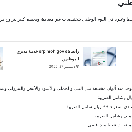
طني
لوطني بتخفيضات غير معتادة، وبخصم كبير يتراوح بين 15 إلى 90 في المائة ومن تلك التخفيضات الآت
رابط erp moh gov sa خدمة مديري
للموظفين
ديسمبر 27, 2022
 شامل الضريبة.
منتجات فقط بحد أقصى.