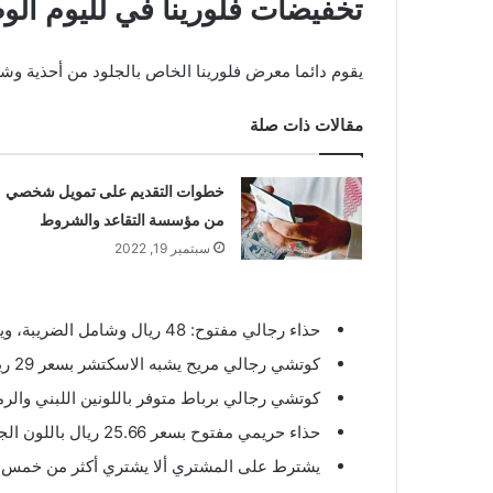
تخفيضات فلورينا في لليوم الو
يقوم دائما معرض فلورينا الخاص بالجلود من أحذية وشنط وغيره في اليوم ا
مقالات ذات صلة
خطوات التقديم على تمويل شخصي
من مؤسسة التقاعد والشروط
سبتمبر 19, 2022
حذاء رجالي مفتوح: 48 ريال وشامل الضريبة، ويوجد منه ألوان مختلفة مثل البني والجملي والأسود والأبيض والبترولي وبمختلف المقاسات .
كوتشي رجالي مريح يشبه الاسكتشر بسعر 29 ريال وشامل الضريبة.
كوتشي رجالي برباط متوفر باللونين اللبني والرمادي بسعر 36.5 ريال
حذاء حريمي مفتوح بسعر 25.66 ريال باللون الجملي وشامل الضريبة.
يشترط على المشتري ألا يشتري أكثر من خمس 