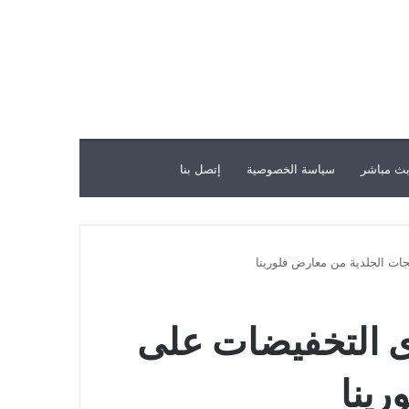
ث مباشر
سياسة الخصوصية
إتصل بنا
في لليوم الوطني 92 || أقوى التخفيضات على
رينا