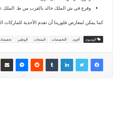
وفرع في ش الملك خالد بالقرب من ط. الملك عبد
كما يمكن لمعارض فلورينا أن تقدم الأحذية للماركات ال
الوسوم
أقوى
التخفيضات
المنتجات
الوطني
تخفيضات
فيسبوك
تويتر
لينكدإن
ماسنجر
مش