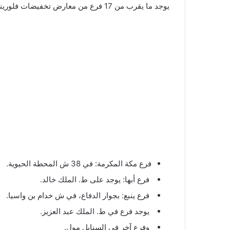
يوجد ما يقرب من 17 فرع من معارض تخفيضات فلورينا في لليوم الوطني بداخل المملكة ومنهم التالي:
فرع مكة المكرمة: في 38 ش المحطة الحيوية.
فرع أبها: يوجد على ط. الملك خالد.
فرع ينبع: بجوار الدفاع، في ش خدام بن واسيا.
يوجد فرع في ط. الملك عبد العزيز.
وفرع آخر في السنابل مول.