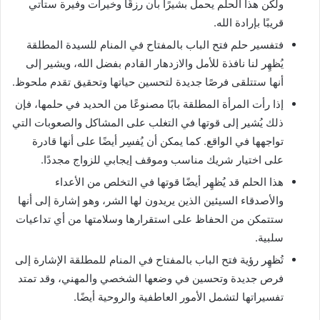
ولكن هذا الحلم يحمل بشيرًا بأن رزقًا وخيرات وفيرة ستأتي
قريبًا بإرادة الله.
فتفسير حلم فتح الباب بالمفتاح في المنام للسيدة المطلقة
يُظهِر لنا نافذة للأمل والازدهار القادم بفضل الله، ويشير إلى
أنها ستتلقى فرصًا جديدة لتحسين حياتها وتحقيق تقدم ملحوظ.
إذا رأت المرأة المطلقة بابًا مصنوعًا من الحديد في حلمها، فإن
ذلك يُشير إلى قوتها في التغلب على المشاكل والصعوبات التي
تواجهها في الواقع. كما يمكن أن يُفسِر أيضًا على أنها قادرة
على اختيار شريك مناسب وموقف إيجابي للزواج مجددًا.
هذا الحلم قد يُظهِر أيضًا قوتها في التخلص من الأعداء
والأصدقاء السيئين الذين يريدون لها الشر، وهو إشارة إلى أنها
ستتمكن من الحفاظ على استقرارها وسلامتها من أي تداعيات
سلبية.
تُظهِر رؤية فتح الباب بالمفتاح في المنام للمطلقة الإشارة إلى
فرص جديدة وتحسين في وضعها الشخصي والمهني، وقد تمتد
تفسيراتها لتشمل الأمور العاطفية والروحية أيضًا.