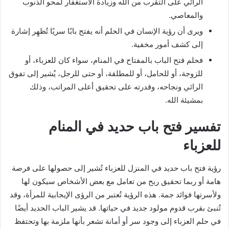
الرائي على التقرب من الله وزيادة الاستغفار لمحو الذنوب
والمعاصي.
ويرى أن رؤية الإنسان في الحلم أنه يفتح بابًا سريًا تُظهِر إشارة
إلى كشف أمور مخفية.
فحلم فتح الباب بالمفتاح في المنام، سواء كان للعزباء، أو
للزوجة، أو للحامل، أو للمطلقة، أو حتى للرجل، يُشير إلى تفوق
الرائي ونجاحه، وقدرته على تحقيق أعلى المراتب، وذلك
بمشيئة الله.
تفسير فتح باب حديد في المنام
للعزباء
رؤية فتح باب حديد في المنزل للعزباء تُشير إلى حصولها على فرصة
هامة أو ربما تحقيق ربح من تعامل مع بعض الأشخاص سيكون لها
ولأسرتها فوائد جمة. هذه الرؤية تُعتبر من الرؤى الإيجابية للمرأة، وقد
تُنبئ بقرب قدوم مولود جديد في حياتها. قد يشير الباب الحديد أيضًا
في حلم العزباء إلى وجود سر أو أمانة تشعر بأنها ملزمة بها وتحتفظ