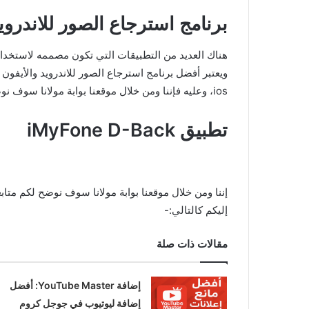
برنامج استرجاع الصور للاندروي
ios، وعليه فإننا ومن خلال موقعنا بوابة مولانا سوف نوضح لكم متابعينا الكرام العديد من التفاصيل عن تطبيق iMyFone D-Back.
تطبيق iMyFone D-Back
إليكم كالتالي:-
مقالات ذات صلة
إضافة YouTube Master: أفضل
إضافة ليوتيوب في جوجل كروم