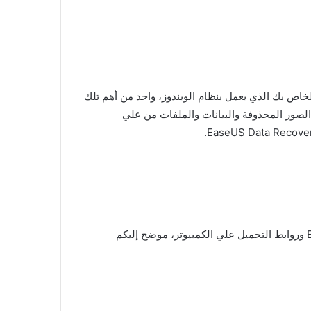
لخاص بك الذي يعمل بنظام الويندوز، واحد من أهم تلك
EaseUS Data ، ومع الأهمية الكبيرة إلي تطبيق EaseUS Data Recovery Wizard لاستعادة الصور المحذوفة والبيانات والملفات من علي
إننا ومن خلال موقعنا بوابة مولانا سوف نوضح لكم متابعينا الكرام، أهم مميزات وعيوب تطبيق EaseUS Data Recovery Wizard وروابط التحميل علي الكمبيوتر، موضح إليكم