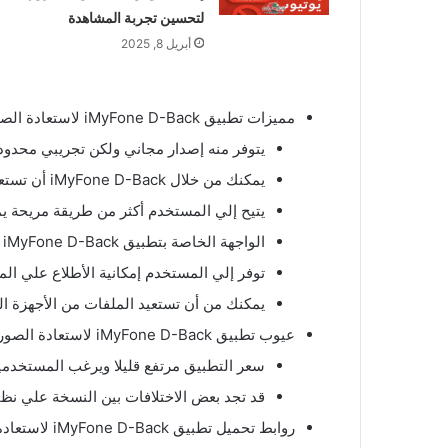
لتحسين تجربة المشاهدة
أبريل 8, 2025
مميزات تطبيق iMyFone D-Back لاستعادة الصور المحذوفة:
يتوفر منه إصدار مجاني ولكن تجريبي محدود 
يمكنك من خلال iMyFone D-Back أن تستعيد كافة البيانات المحذوفة من علي جهازك وليست الصور فقط.
يتيح إلي المستخدم أكثر من طريقة مريحة يمك
الواجهة الخاصة بتطبيق iMyFone D-Back بسيطة وسهلة الاستخدام.
توفر إلي المستخدم إمكانية الأطلاع علي الم
يمكنك من أن تستعيد الملفات من الأجهزة الت
عيوب تطبيق iMyFone D-Back لاستعادة الصور المحذوفة:
سعر التطبيق مرتفع قليلا ويرغب المستخدم
قد تجد بعض الاختلافات بين النسخة علي نظام الاندرويد ونظام ال ios، حي
روابط تحميل تطبيق iMyFone D-Back لاستعادة الصور المحذوفة: