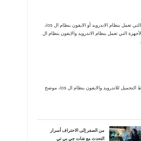
هناك العديد من التطبيقات التي تكون مصممه لاستخدامها في استعادة الصور والملفات المحذوفة من علي الهواتف الذكية سواء التي تعمل بنظام الاندرويد أو الايفون بنظام ال ios،
درويد والأيفون هو تطبيق iMyFone D-Back، وتطبيق iMyFone D-Back يستخدم علي الأجهزة التي تعمل بنظام الاندرويد والايفون بنظام ال
إننا ومن خلال موقعنا بوابة مولانا سوف نوضح لكم متابعينا الكرام، أهم مميزات وعيوب تطبيق iMyFone D-Back مع توضيح روابط التحميل للاندرويد والايفون بنظام ال ios، موضح
من الصفر إلى الاحتراف أسرار
التحدث مع شات جي بي تي