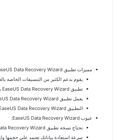
مميزات تطبيق EaseUS Data Recovery Wizard:
يقوم بدعم الكثير من التنسيقات الخاصة بالع
تطبيق EaseUS Data Recovery Wizard يمكنه أن يصلح الفيديوهات التي قد استعدتها بصيغة مختلفة.
يعمل تطبيق EaseUS Data Recovery Wizard بترتيب وتصنيف الملفات والبيانات المحذوفة وفقا إلي صيغتها.
التطبيق EaseUS Data Recovery Wizard مدفوع ولكن يتيح إليك نسخة تجريبية مجانية تتيح إليك إمكانية استعادة ما يصل إلي ال2 جيجا بايت من الملفات.
عيوب EaseUS Data Recovery Wizard:
تحتاج نسخة تطبيق EaseUS Data Recovery Wizard رابط للتحميل منفصل.
سرعة استعادة بياناتك تعتمد علي حجمها و