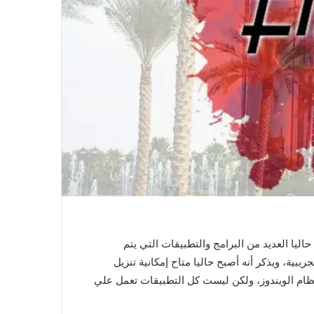
ليا العديد من البرامج والتطبيقات التي يتم
ية، ويذكر أنه أصبح حاليا متاح إمكانية تنزيل
حذوفة علي الهواتف الذكية التي تعمل بنظام الاندرويد والأيفون بنظام ال ios والكمبيوتر بنظام الويندوز، ولكن ليست كل التطبيقات تعمل علي